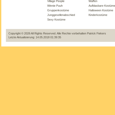
Village People
Waffen
Winnie Puuh
Aufblasbare Kostüm
Gruppenkostüme
Halloween Kostüme
Junggesellenabschied
Kinderkostüme
Sexy Kostüme
Copyright © 2026 All Rights Reserved. Alle Rechte vorbehalten
Patrick Fiekers
Letzte Aktualisierung: 14.05.2018 01:39:35