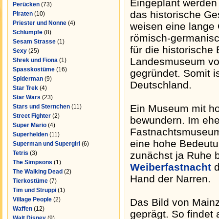
Eingeplant werden 
Perücken
(73)
das historische Ge
Piraten
(10)
Priester und Nonne
(4)
weisen eine lange 
Schlümpfe
(8)
römisch-germanisc
Sesam Strasse
(1)
für die historisch
Sexy
(25)
Landesmuseum von 
Shrek und Fiona
(1)
Spasskostüme
(16)
gegründet. Somit i
Spiderman
(9)
Deutschland.
Star Trek
(4)
Star Wars
(23)
Ein Museum mit hoh
Stars und Sternchen
(11)
Street Fighter
(2)
bewundern. Im ehe
Super Mario
(4)
Fastnachtsmuseum 
Superhelden
(11)
eine hohe Bedeutun
Superman und Supergirl
(6)
Tetris
(3)
zunächst ja Ruhe 
The Simpsons
(1)
Weiberfastnacht
d
The Walking Dead
(2)
Hand der Narren.
Tierkostüme
(7)
Tim und Struppi
(1)
Village People
(2)
Das Bild von Main
Waffen
(12)
geprägt. So findet 
Walt Disney
(9)