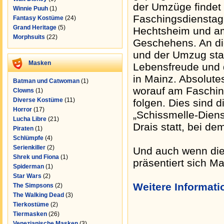
der Umzüge findet 
Winnie Puuh
(1)
Faschingsdienstag 
Fantasy Kostüme
(24)
Grand Heritage
(5)
Hechtsheim und am
Morphsuits
(22)
Geschehens. An d
und der Umzug stat
Masken
Lebensfreude und 
in Mainz. Absolute
Batman und Catwoman
(1)
worauf am Fasching
Clowns
(1)
Diverse Kostüme
(11)
folgen. Dies sind d
Horror
(17)
„Schissmelle-Diens
Lucha Libre
(21)
Drais statt, bei d
Piraten
(1)
Schlümpfe
(4)
Serienkiller
(2)
Und auch wenn die
Shrek und Fiona
(1)
präsentiert sich Ma
Spiderman
(1)
Star Wars
(2)
Weitere Informat
The Simpsons
(2)
The Walking Dead
(3)
Tierkostüme
(2)
Tiermasken
(26)
Venezianische Masken
(3)