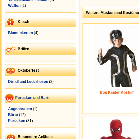
Waffen
(1)
Weitere Masken und Kostüme
Kitsch
Blumenketten
(4)
Brillen
Oktoberfest
Dirndl und Lederhosen
(2)
Tron Kinder Kostüm
Perücken und Bärte
Augenbrauen
(1)
Bärte
(12)
Perücken
(81)
Besondere Anlässe