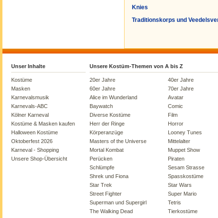
Knies
Traditionskorps und Veedelsve
Unser Inhalte
Unsere Kostüm-Themen von A bis Z
Kostüme
20er Jahre
40er Jahre
Masken
60er Jahre
70er Jahre
Karnevalsmusik
Alice im Wunderland
Avatar
Karnevals-ABC
Baywatch
Comic
Kölner Karneval
Diverse Kostüme
Film
Kostüme & Masken kaufen
Herr der Ringe
Horror
Halloween Kostüme
Körperanzüge
Looney Tunes
Oktoberfest 2026
Masters of the Universe
Mittelalter
Karneval - Shopping
Mortal Kombat
Muppet Show
Unsere Shop-Übersicht
Perücken
Piraten
Schlümpfe
Sesam Strasse
Shrek und Fiona
Spasskostüme
Star Trek
Star Wars
Street Fighter
Super Mario
Superman und Supergirl
Tetris
The Walking Dead
Tierkostüme