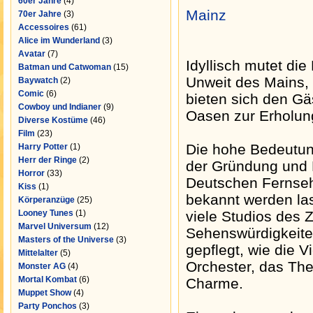
60er Jahre
(4)
Mainz
70er Jahre
(3)
Accessoires
(61)
Alice im Wunderland
(3)
Avatar
(7)
Idyllisch mutet di
Batman und Catwoman
(15)
Unweit des Mains,
Baywatch
(2)
Comic
(6)
bieten sich den Gä
Cowboy und Indianer
(9)
Oasen zur Erholun
Diverse Kostüme
(46)
Film
(23)
Die hohe Bedeutun
Harry Potter
(1)
Herr der Ringe
(2)
der Gründung und 
Horror
(33)
Deutschen Fernseh
Kiss
(1)
bekannt werden las
Körperanzüge
(25)
Looney Tunes
(1)
viele Studios des 
Marvel Universum
(12)
Sehenswürdigkeiten
Masters of the Universe
(3)
gepflegt, wie die V
Mittelalter
(5)
Orchester, das The
Monster AG
(4)
Mortal Kombat
(6)
Charme.
Muppet Show
(4)
Party Ponchos
(3)