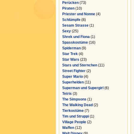
Perücken
(73)
Piraten
(10)
Priester und Nonne
(4)
Schlümpfe
(8)
Sesam Strasse
(1)
Sexy
(25)
Shrek und Fiona
(1)
Spasskostüme
(16)
Spiderman
(9)
Star Trek
(4)
Star Wars
(23)
Stars und Sternchen
(11)
Street Fighter
(2)
Super Mario
(4)
Superhelden
(11)
Superman und Supergirl
(6)
Tetris
(3)
The Simpsons
(1)
The Walking Dead
(2)
Tierkostüme
(7)
Tim und Struppi
(1)
Village People
(2)
Waffen
(12)
Walt Disney
(9)