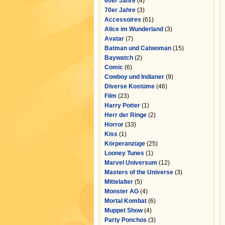
60er Jahre
(4)
70er Jahre
(3)
Accessoires
(61)
Alice im Wunderland
(3)
Avatar
(7)
Batman und Catwoman
(15)
Baywatch
(2)
Comic
(6)
Cowboy und Indianer
(9)
Diverse Kostüme
(46)
Film
(23)
Harry Potter
(1)
Herr der Ringe
(2)
Horror
(33)
Kiss
(1)
Körperanzüge
(25)
Looney Tunes
(1)
Marvel Universum
(12)
Masters of the Universe
(3)
Mittelalter
(5)
Monster AG
(4)
Mortal Kombat
(6)
Muppet Show
(4)
Party Ponchos
(3)