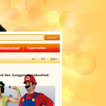
llenabschied
Superhelden
AA+
AA
AA-
nd den Junggesellenabschied.