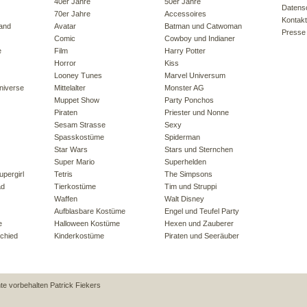
40er Jahre
50er Jahre
Datens
70er Jahre
Accessoires
Kontakt
land
Avatar
Batman und Catwoman
Presse
Comic
Cowboy und Indianer
e
Film
Harry Potter
Horror
Kiss
Looney Tunes
Marvel Universum
niverse
Mittelalter
Monster AG
Muppet Show
Party Ponchos
Piraten
Priester und Nonne
Sesam Strasse
Sexy
Spasskostüme
Spiderman
Star Wars
Stars und Sternchen
Super Mario
Superhelden
pergirl
Tetris
The Simpsons
ad
Tierkostüme
Tim und Struppi
Waffen
Walt Disney
Aufblasbare Kostüme
Engel und Teufel Party
e
Halloween Kostüme
Hexen und Zauberer
chied
Kinderkostüme
Piraten und Seeräuber
hte vorbehalten
Patrick Fiekers