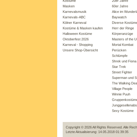
Kostüme
20er Jahre
Masken
60er Jahre
Karnevalsmusik
Alice im Wunder
Karnevals-ABC
Baywatch
Kölner Karneval
Diverse Kostüm
Kostüme & Masken kaufen
Herr der Ringe
Halloween Kostüme
Körperanzüge
Oktoberfest 2026
Masters of the U
Karneval - Shopping
Mortal Kombat
Unsere Shop-Übersicht
Perücken
Schlümpfe
Shrek und Fiona
Star Trek
Street Fighter
Superman und Su
The Walking De
Village People
Winnie Puuh
Gruppenkostüm
Junggesellenabs
Sexy Kostüme
Copyright © 2026 All Rights Reserved. Alle Rec
Letzte Aktualisierung: 14.05.2018 01:39:35