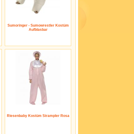
Sumoringer - Sumowrestler Kostüm
Aufblasbar
Riesenbaby Kostüm Strampler Rosa