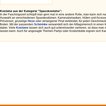
Kostüme aus der Kategorie "Spasskostüme":
In der Faschingszeit schlüpft man gern mal in eine andere Rolle, man kann sich n
Auswahl an verschiedenen Spasskostümen, Karnevalsmasken, Hüten und Accessoi
Prinzessin, gruselige
Hexe
oder verwegener Pirat verkleidet, für jeden Geschmack
finden. Mit der passenden
Schminke
verwandelt sich der Alltagsmensch in einen
dabei. Viele
Kostüme
lassen sich auch gut untereinander variieren, so dass man 
lassen kann. Auch für angesagte Themen Partys oder Kostümbälle eignen sich Kar