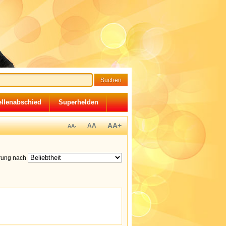
llenabschied
Superhelden
AA+
AA
AA-
erung nach