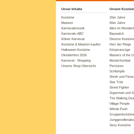
Unser Inhalte
Unsere Kostüm
Kostüme
20er Jahre
Masken
60er Jahre
Karnevalsmusik
Alice im Wunder
Karnevals-ABC
Baywatch
Kölner Karneval
Diverse Kostüm
Kostüme & Masken kaufen
Herr der Ringe
Halloween Kostüme
Körperanzüge
Oktoberfest 2026
Masters of the U
Karneval - Shopping
Mortal Kombat
Unsere Shop-Übersicht
Perücken
Schlümpfe
Shrek und Fiona
Star Trek
Street Fighter
Superman und Su
The Walking De
Village People
Winnie Puuh
Gruppenkostüm
Junggesellenabs
Sexy Kostüme