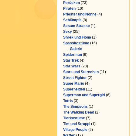
Perücken
(73)
Piraten
(10)
Priester und Nonne
(4)
Schlümpfe
(8)
Sesam Strasse
(1)
Sexy
(25)
Shrek und Fiona
(1)
Spasskostüme
(16)
-
Galerie
Spiderman
(9)
Star Trek
(4)
Star Wars
(23)
Stars und Sternchen
(11)
Street Fighter
(2)
Super Mario
(4)
Superhelden
(11)
Superman und Supergirl
(6)
Tetris
(3)
The Simpsons
(1)
The Walking Dead
(2)
Tierkostüme
(7)
Tim und Struppi
(1)
Village People
(2)
Waffen
(12)