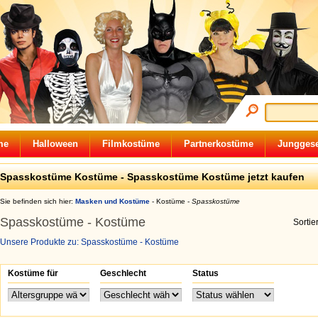
me
Halloween
Filmkostüme
Partnerkostüme
Junggese
Spasskostüme Kostüme - Spasskostüme Kostüme jetzt kaufen
Sie befinden sich hier:
Masken und Kostüme
-
Kostüme
-
Spasskostüme
Spasskostüme - Kostüme
Sorti
Unsere Produkte zu: Spasskostüme - Kostüme
Kostüme für
Geschlecht
Status