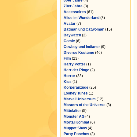
60er Jahre
(4)
70er Jahre
(3)
Accessoires
(61)
Alice im Wunderland
(3)
Avatar
(7)
Batman und Catwoman
(15)
Baywatch
(2)
Comic
(6)
Cowboy und Indianer
(9)
Diverse Kostüme
(46)
Film
(23)
Harry Potter
(1)
Herr der Ringe
(2)
Horror
(33)
Kiss
(1)
Körperanzüge
(25)
Looney Tunes
(1)
Marvel Universum
(12)
Masters of the Universe
(3)
Mittelalter
(5)
Monster AG
(4)
Mortal Kombat
(6)
Muppet Show
(4)
Party Ponchos
(3)