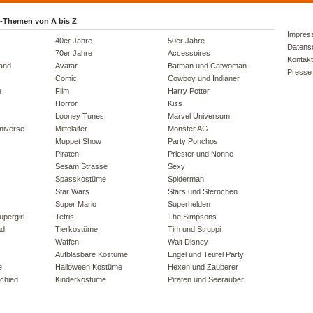
-Themen von A bis Z
Impres
40er Jahre
50er Jahre
Datens
70er Jahre
Accessoires
Kontakt
land
Avatar
Batman und Catwoman
Presse
Comic
Cowboy und Indianer
e
Film
Harry Potter
Horror
Kiss
Looney Tunes
Marvel Universum
niverse
Mittelalter
Monster AG
Muppet Show
Party Ponchos
Piraten
Priester und Nonne
Sesam Strasse
Sexy
Spasskostüme
Spiderman
Star Wars
Stars und Sternchen
Super Mario
Superhelden
pergirl
Tetris
The Simpsons
ad
Tierkostüme
Tim und Struppi
Waffen
Walt Disney
Aufblasbare Kostüme
Engel und Teufel Party
e
Halloween Kostüme
Hexen und Zauberer
chied
Kinderkostüme
Piraten und Seeräuber