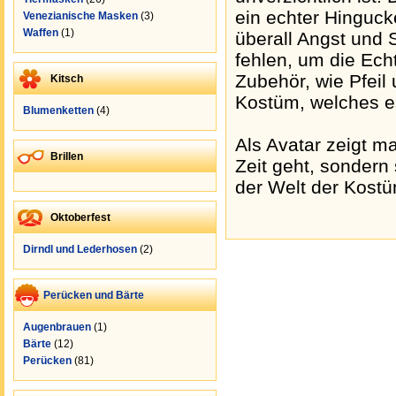
ein echter Hinguc
Venezianische Masken
(3)
Waffen
(1)
überall Angst und 
fehlen, um die Ech
Zubehör, wie Pfeil
Kitsch
Kostüm, welches es
Blumenketten
(4)
Als Avatar zeigt m
Brillen
Zeit geht, sondern 
der Welt der Kostüm
Oktoberfest
Dirndl und Lederhosen
(2)
Perücken und Bärte
Augenbrauen
(1)
Bärte
(12)
Perücken
(81)