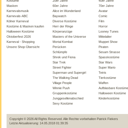
Kostüme
20er Jahre
40er Jahre
Masken
60er Jahre
70er Jahre
Karnevalsmusik
Alice im Wunderland
Avatar
Karnevals-ABC
Baywatch
Comic
Kölner Karneval
Diverse Kostüme
Film
Kostüme & Masken kaufen
Herr der Ringe
Horror
Halloween Kostüme
Körperanzüge
Looney Tunes
Oktoberfest 2026
Masters of the Universe
Mittelalter
Karneval - Shopping
Mortal Kombat
Muppet Show
Unsere Shop-Übersicht
Perücken
Piraten
Schlümpfe
Sesam Strasse
Shrek und Fiona
Spasskostüme
Star Trek
Star Wars
Street Fighter
Super Mario
Superman und Supergirl
Tetris
The Walking Dead
Tierkostüme
Village People
Waffen
Winnie Puuh
Aufblasbare Kostüm
Gruppenkostüme
Halloween Kostüme
Junggesellenabschied
Kinderkostüme
Sexy Kostüme
Copyright © 2026 All Rights Reserved. Alle Rechte vorbehalten
Patrick Fiekers
Letzte Aktualisierung: 14.05.2018 01:39:35