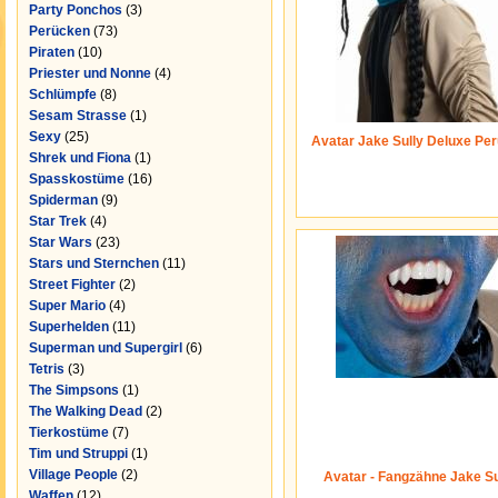
Party Ponchos
(3)
Perücken
(73)
Piraten
(10)
Priester und Nonne
(4)
Schlümpfe
(8)
Sesam Strasse
(1)
Sexy
(25)
Avatar Jake Sully Deluxe Pe
Shrek und Fiona
(1)
Spasskostüme
(16)
Spiderman
(9)
Star Trek
(4)
Star Wars
(23)
Stars und Sternchen
(11)
Street Fighter
(2)
Super Mario
(4)
Superhelden
(11)
Superman und Supergirl
(6)
Tetris
(3)
The Simpsons
(1)
The Walking Dead
(2)
Tierkostüme
(7)
Tim und Struppi
(1)
Village People
(2)
Avatar - Fangzähne Jake Su
Waffen
(12)