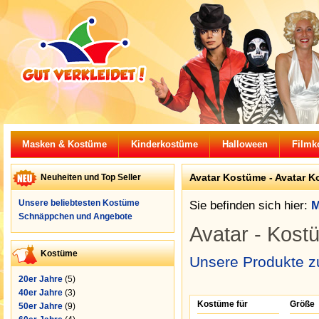
Masken & Kostüme
Kinderkostüme
Halloween
Filmk
Avatar Kostüme - Avatar K
Neuheiten und Top Seller
Unsere beliebtesten Kostüme
Sie befinden sich hier:
M
Schnäppchen und Angebote
Avatar - Kost
Kostüme
Unsere Produkte z
20er Jahre
(5)
40er Jahre
(3)
Kostüme für
Größe
50er Jahre
(9)