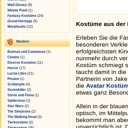
Walt Disney
(9)
Winnie Puuh
(1)
Fantasy Kostüme
(24)
Grand Heritage
(5)
Kostüme aus der 
Morphsuits
(22)
Erleben Sie die Fa
Masken
besonderen Verkl
erfolgreichsten Kin
Batman und Catwoman
(1)
nunmehr durch ver
Clowns
(1)
Diverse Kostüme
(11)
Kostüm schmiegt si
Horror
(17)
taucht damit in die
Lucha Libre
(21)
Partnerin von Jake 
Piraten
(1)
Schlümpfe
(4)
die
Avatar Kostü
Serienkiller
(2)
etwas ganz Beson
Shrek und Fiona
(1)
Spiderman
(1)
Allein in der blau
Star Wars
(2)
The Simpsons
(2)
optisch, im Mittelp
The Walking Dead
(3)
bekommt man aber 
Tierkostüme
(2)
unverzichtlich ist.
Tiermasken
(26)