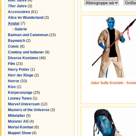
60er Jahre
(4)
70er Jahre
(3)
Accessoires
(61)
Alice im Wunderland
(3)
Avatar
(7)
-
Galerie
Batman und Catwoman
(15)
Baywatch
(2)
Comic
(6)
Cowboy und Indianer
(9)
Diverse Kostüme
(46)
Film
(23)
Harry Potter
(1)
Herr der Ringe
(2)
Horror
(33)
Jake Sully Kostüm - Avat
Kiss
(1)
Körperanzüge
(25)
Looney Tunes
(1)
Marvel Universum
(12)
Masters of the Universe
(3)
Mittelalter
(5)
Monster AG
(4)
Mortal Kombat
(6)
Muppet Show
(4)