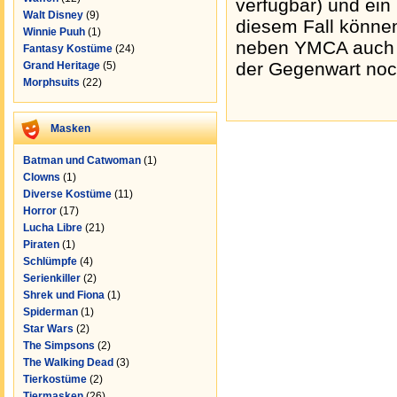
verfügbar) und ein
Walt Disney
(9)
diesem Fall können
Winnie Puuh
(1)
neben YMCA auch H
Fantasy Kostüme
(24)
der Gegenwart noch
Grand Heritage
(5)
Morphsuits
(22)
Masken
Batman und Catwoman
(1)
Clowns
(1)
Diverse Kostüme
(11)
Horror
(17)
Lucha Libre
(21)
Piraten
(1)
Schlümpfe
(4)
Serienkiller
(2)
Shrek und Fiona
(1)
Spiderman
(1)
Star Wars
(2)
The Simpsons
(2)
The Walking Dead
(3)
Tierkostüme
(2)
Tiermasken
(26)