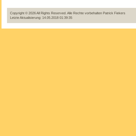
Copyright © 2026 All Rights Reserved. Alle Rechte vorbehalten
Patrick Fiekers
Letzte Aktualisierung: 14.05.2018 01:39:35