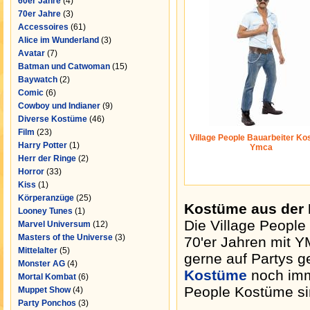
60er Jahre
(4)
70er Jahre
(3)
Accessoires
(61)
Alice im Wunderland
(3)
Avatar
(7)
Batman und Catwoman
(15)
Baywatch
(2)
Comic
(6)
Cowboy und Indianer
(9)
Diverse Kostüme
(46)
Film
(23)
Village People Bauarbeiter Ko
Harry Potter
(1)
Ymca
Herr der Ringe
(2)
Horror
(33)
Kiss
(1)
Körperanzüge
(25)
Kostüme aus der K
Looney Tunes
(1)
Die Village People
Marvel Universum
(12)
Masters of the Universe
(3)
70'er Jahren mit Y
Mittelalter
(5)
gerne auf Partys g
Monster AG
(4)
Kostüme
noch imme
Mortal Kombat
(6)
People Kostüme sin
Muppet Show
(4)
Party Ponchos
(3)