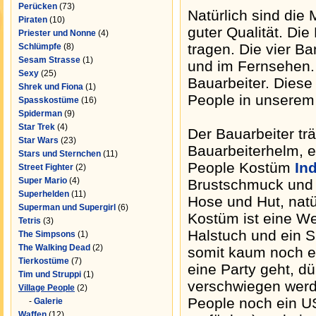
Perücken
(73)
Natürlich sind die 
Piraten
(10)
guter Qualität. Di
Priester und Nonne
(4)
tragen. Die vier Ba
Schlümpfe
(8)
Sesam Strasse
(1)
und im Fernsehen.
Sexy
(25)
Bauarbeiter. Diese
Shrek und Fiona
(1)
People in unserem
Spasskostüme
(16)
Spiderman
(9)
Star Trek
(4)
Der Bauarbeiter tr
Star Wars
(23)
Bauarbeiterhelm, e
Stars und Sternchen
(11)
People Kostüm
In
Street Fighter
(2)
Super Mario
(4)
Brustschmuck und 
Superhelden
(11)
Hose und Hut, natü
Superman und Supergirl
(6)
Kostüm ist eine We
Tetris
(3)
Halstuch und ein 
The Simpsons
(1)
The Walking Dead
(2)
somit kaum noch er
Tierkostüme
(7)
eine Party geht, d
Tim und Struppi
(1)
verschwiegen werde
Village People
(2)
People noch ein US
-
Galerie
Waffen
(12)