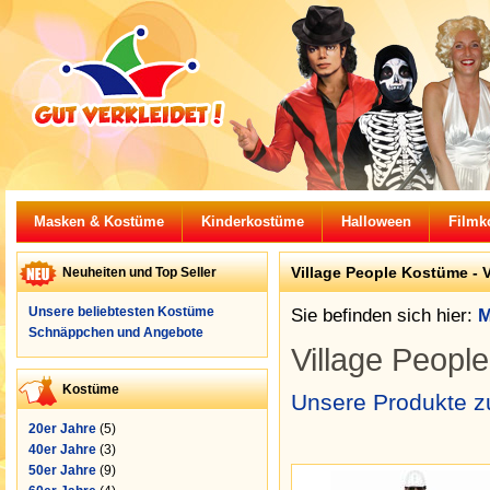
Masken & Kostüme
Kinderkostüme
Halloween
Filmk
Village People Kostüme - 
Neuheiten und Top Seller
Unsere beliebtesten Kostüme
Sie befinden sich hier:
M
Schnäppchen und Angebote
Village Peopl
Kostüme
Unsere Produkte zu
20er Jahre
(5)
40er Jahre
(3)
50er Jahre
(9)