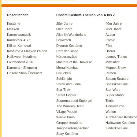
Unser Inhalte
Unsere Kostüm-Themen von A bis Z
Kostüme
20er Jahre
40er Jahre
Masken
60er Jahre
70er Jahre
Karnevalsmusik
Alice im Wunderland
Avatar
Karnevals-ABC
Baywatch
Comic
Kölner Karneval
Diverse Kostüme
Film
Kostüme & Masken kaufen
Herr der Ringe
Horror
Halloween Kostüme
Körperanzüge
Looney Tunes
Oktoberfest 2026
Masters of the Universe
Mittelalter
Karneval - Shopping
Mortal Kombat
Muppet Show
Unsere Shop-Übersicht
Perücken
Piraten
Schlümpfe
Sesam Strasse
Shrek und Fiona
Spasskostüme
Star Trek
Star Wars
Street Fighter
Super Mario
Superman und Supergirl
Tetris
The Walking Dead
Tierkostüme
Village People
Waffen
Winnie Puuh
Aufblasbare Kostüm
Gruppenkostüme
Halloween Kostüme
Junggesellenabschied
Kinderkostüme
Sexy Kostüme