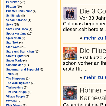
Perücken
(73)
Piraten
(10)
Die 3 Co
Priester und Nonne
(4)
Schlümpfe
(8)
Vor 33 Jahr
Sesam Strasse
(1)
Colonias begonnen.
Sexy
(25)
dieser Zeit bereits .
Shrek und Fiona
(1)
Spasskostüme
(16)
»
mehr zu 
Spiderman
(9)
Star Trek
(4)
Star Wars
(23)
Die Filu
Stars und Sternchen
(11)
Street Fighter
(2)
Erst kurze Z
Super Mario
(4)
schon vorher an ih
Superhelden
(11)
erste Hit ...
Superman und Supergirl
(6)
Tetris
(3)
»
mehr zu 
The Simpsons
(1)
The Walking Dead
(2)
Tierkostüme
(7)
Höhner -
Tim und Struppi
(1)
Karneva
Village People
(2)
Waffen
(12)
Gestartet ist die 
Walt Disney
(9)