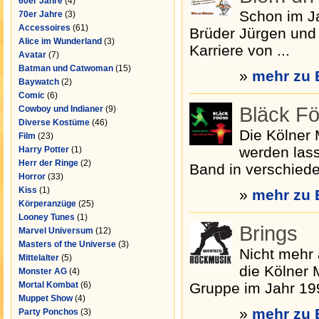
60er Jahre
(4)
Schon im Ja
70er Jahre
(3)
Accessoires
(61)
Brüder Jürgen und 
Alice im Wunderland
(3)
Karriere von ...
Avatar
(7)
Batman und Catwoman
(15)
»
mehr zu 
Baywatch
(2)
Comic
(6)
Bläck F
Cowboy und Indianer
(9)
Diverse Kostüme
(46)
Die Kölner 
Film
(23)
werden lass
Harry Potter
(1)
Herr der Ringe
(2)
Band in verschiede
Horror
(33)
Kiss
(1)
»
mehr zu 
Körperanzüge
(25)
Looney Tunes
(1)
Brings
Marvel Universum
(12)
Masters of the Universe
(3)
Nicht mehr
Mittelalter
(5)
die Kölner 
Monster AG
(4)
Mortal Kombat
(6)
Gruppe im Jahr 199
Muppet Show
(4)
»
mehr zu 
Party Ponchos
(3)