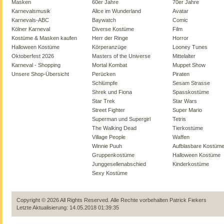
Masken
60er Jahre
70er Jahre
Karnevalsmusik
Alice im Wunderland
Avatar
Karnevals-ABC
Baywatch
Comic
Kölner Karneval
Diverse Kostüme
Film
Kostüme & Masken kaufen
Herr der Ringe
Horror
Halloween Kostüme
Körperanzüge
Looney Tunes
Oktoberfest 2026
Masters of the Universe
Mittelalter
Karneval - Shopping
Mortal Kombat
Muppet Show
Unsere Shop-Übersicht
Perücken
Piraten
Schlümpfe
Sesam Strasse
Shrek und Fiona
Spasskostüme
Star Trek
Star Wars
Street Fighter
Super Mario
Superman und Supergirl
Tetris
The Walking Dead
Tierkostüme
Village People
Waffen
Winnie Puuh
Aufblasbare Kostüm
Gruppenkostüme
Halloween Kostüme
Junggesellenabschied
Kinderkostüme
Sexy Kostüme
Copyright © 2026 All Rights Reserved. Alle Rechte vorbehalten
Patrick Fiekers
Letzte Aktualisierung: 14.05.2018 01:39:35