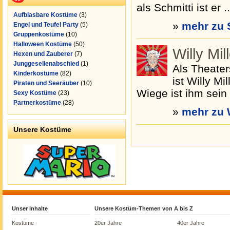
als Schmitti ist er ..
Aufblasbare Kostüme
(3)
»
mehr zu 
Engel und Teufel Party
(5)
Gruppenkostüme
(10)
Halloween Kostüme
(50)
Willy Mil
Hexen und Zauberer
(7)
Junggesellenabschied
(1)
Als Theater
Kinderkostüme
(82)
ist Willy M
Piraten und Seeräuber
(10)
Wiege ist ihm sein .
Sexy Kostüme
(23)
Partnerkostüme
(28)
»
mehr zu W
Unsere Kostüme
Unser Inhalte
Unsere Kostüm-Themen von A bis Z
Kostüme
20er Jahre
40er Jahre