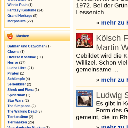
1972. Bei der Grün
Winnie Puuh
(1)
Fantasy Kostüme
(24)
Lessenich ...
Grand Heritage
(5)
Morphsuits
(22)
»
mehr zu 
Kölsch F
Masken
Martin Wi
Batman und Catwoman
(1)
Clowns
(1)
Gebildet wird die 
Diverse Kostüme
(11)
Willizel. Schon vie
Horror
(17)
Lucha Libre
(21)
gemeinsame ...
Piraten
(1)
»
mehr zu 
Schlümpfe
(4)
Serienkiller
(2)
Shrek und Fiona
(1)
Ludwig 
Spiderman
(1)
Star Wars
(2)
Es gibt in 
The Simpsons
(2)
Form des Ge
The Walking Dead
(3)
gemeint, die im Rhe
Tierkostüme
(2)
Tiermasken
(26)
»
mehr zu 
Venezianische Masken
(3)