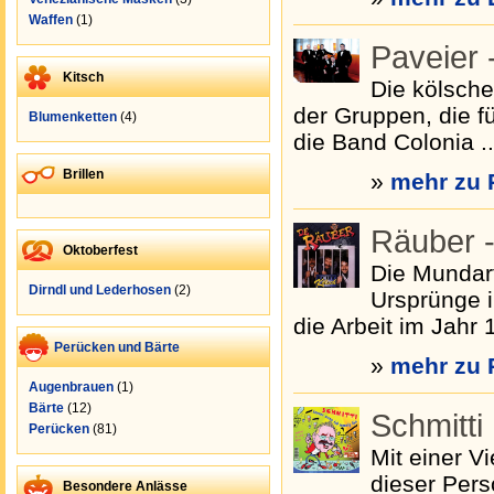
Waffen
(1)
Paveier 
Kitsch
Die kölsch
der Gruppen, die f
Blumenketten
(4)
die Band Colonia ..
Brillen
»
mehr zu 
Räuber -
Oktoberfest
Die Mundart
Dirndl und Lederhosen
(2)
Ursprünge 
die Arbeit im Jahr 1
Perücken und Bärte
»
mehr zu 
Augenbrauen
(1)
Bärte
(12)
Schmitti
Perücken
(81)
Mit einer Vi
dieser Pers
Besondere Anlässe