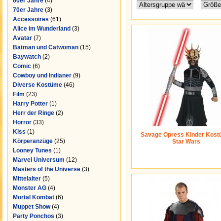
60er Jahre
(4)
70er Jahre
(3)
Accessoires
(61)
Alice im Wunderland
(3)
Avatar
(7)
Batman und Catwoman
(15)
Baywatch
(2)
Comic
(6)
Cowboy und Indianer
(9)
Diverse Kostüme
(46)
Film
(23)
Harry Potter
(1)
Herr der Ringe
(2)
Horror
(33)
Kiss
(1)
Savage Opress Kinder Kost
Körperanzüge
(25)
Star Wars
Looney Tunes
(1)
Marvel Universum
(12)
Masters of the Universe
(3)
Mittelalter
(5)
Monster AG
(4)
Mortal Kombat
(6)
Muppet Show
(4)
Party Ponchos
(3)