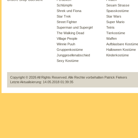
Schlümpfe
Sesam Strasse
Shrek und Fiona
Spasskostüme
Star Trek
Star Wars
Street Fighter
Super Mario
Superman und Supergirl
Tetris
The Walking Dead
Tierkostüme
Village People
Waffen
Winnie Puuh
Aufblasbare Kostüm
Gruppenkostüme
Halloween Kostüme
Junggesellenabschied
Kinderkostüme
Sexy Kostüme
Copyright © 2026 All Rights Reserved. Alle Rechte vorbehalten
Patrick Fiekers
Letzte Aktualisierung: 14.05.2018 01:39:35