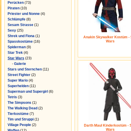
Perücken
(73)
Piraten
(10)
Priester und Nonne
(4)
Schlümpfe
(8)
Sesam Strasse
(1)
Sexy
(25)
Shrek und Fiona
(1)
Anakin Skywalker Kostüm - 
Wars
Spasskostüme
(16)
Spiderman
(9)
Star Trek
(4)
Star Wars
(23)
-
Galerie
Stars und Sternchen
(11)
Street Fighter
(2)
Super Mario
(4)
Superhelden
(11)
Superman und Supergirl
(6)
Tetris
(3)
The Simpsons
(1)
The Walking Dead
(2)
Tierkostüme
(7)
Tim und Struppi
(1)
Village People
(2)
Darth Maul Kinderkostüm - 
Wars
Waffen
(12)