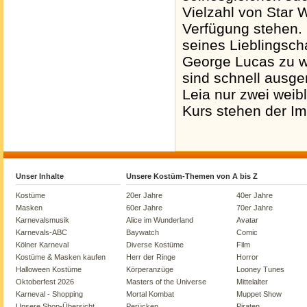
Vielzahl von Star 
Verfügung stehen. 
seines Lieblingsch
George Lucas zu 
sind schnell ausg
Leia nur zwei weib
Kurs stehen der I
Unser Inhalte
Unsere Kostüm-Themen von A bis Z
Kostüme
20er Jahre
40er Jahre
Masken
60er Jahre
70er Jahre
Karnevalsmusik
Alice im Wunderland
Avatar
Karnevals-ABC
Baywatch
Comic
Kölner Karneval
Diverse Kostüme
Film
Kostüme & Masken kaufen
Herr der Ringe
Horror
Halloween Kostüme
Körperanzüge
Looney Tunes
Oktoberfest 2026
Masters of the Universe
Mittelalter
Karneval - Shopping
Mortal Kombat
Muppet Show
Unsere Shop-Übersicht
Perücken
Piraten