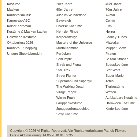
Kostüme
20er Jahre
40er Jahre
Masken
60er Jahre
70er Jahre
Karnevalsmusik
Alice im Wunderland
Avatar
Karnevals-ABC
Baywatch
Comic
Kölner Karneval
Diverse Kostüme
Film
Kostüme & Masken kaufen
Herr der Ringe
Horror
Halloween Kostüme
Körperanzüge
Looney Tunes
Oktoberfest 2026
Masters of the Universe
Mittelalter
Karneval - Shopping
Mortal Kombat
Muppet Show
Unsere Shop-Übersicht
Perücken
Piraten
Schlümpfe
Sesam Strasse
Shrek und Fiona
Spasskostüme
Star Trek
Star Wars
Street Fighter
Super Mario
Superman und Supergirl
Tetris
The Walking Dead
Tierkostüme
Village People
Waffen
Winnie Puuh
Aufblasbare Kostüm
Gruppenkostüme
Halloween Kostüme
Junggesellenabschied
Kinderkostüme
Sexy Kostüme
Copyright © 2026 All Rights Reserved. Alle Rechte vorbehalten
Patrick Fiekers
Letzte Aktualisierung: 14.05.2018 01:39:35