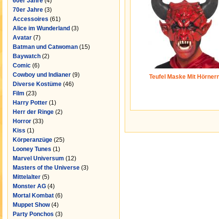
60er Jahre
(4)
70er Jahre
(3)
Accessoires
(61)
Alice im Wunderland
(3)
Avatar
(7)
Batman und Catwoman
(15)
Baywatch
(2)
Comic
(6)
Cowboy und Indianer
(9)
Teufel Maske Mit Hörner
Diverse Kostüme
(46)
Film
(23)
Harry Potter
(1)
Herr der Ringe
(2)
Horror
(33)
Kiss
(1)
Körperanzüge
(25)
Looney Tunes
(1)
Marvel Universum
(12)
Masters of the Universe
(3)
Mittelalter
(5)
Monster AG
(4)
Mortal Kombat
(6)
Muppet Show
(4)
Party Ponchos
(3)