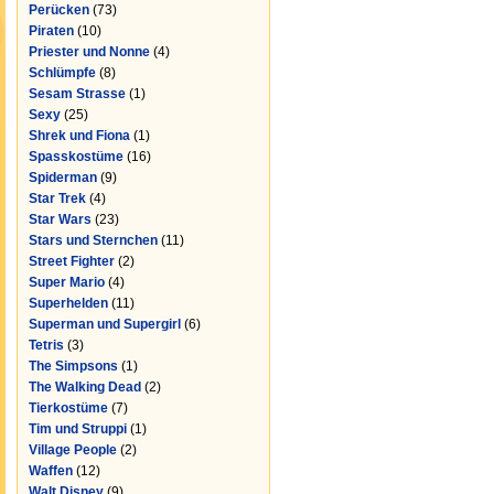
Perücken
(73)
Piraten
(10)
Priester und Nonne
(4)
Schlümpfe
(8)
Sesam Strasse
(1)
Sexy
(25)
Shrek und Fiona
(1)
Spasskostüme
(16)
Spiderman
(9)
Star Trek
(4)
Star Wars
(23)
Stars und Sternchen
(11)
Street Fighter
(2)
Super Mario
(4)
Superhelden
(11)
Superman und Supergirl
(6)
Tetris
(3)
The Simpsons
(1)
The Walking Dead
(2)
Tierkostüme
(7)
Tim und Struppi
(1)
Village People
(2)
Waffen
(12)
Walt Disney
(9)