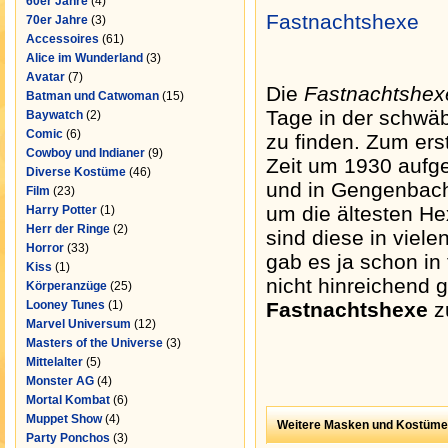
60er Jahre
(4)
Fastnachtshexe
70er Jahre
(3)
Accessoires
(61)
Alice im Wunderland
(3)
Avatar
(7)
Die
Fastnachtshex
Batman und Catwoman
(15)
Tage in der schwä
Baywatch
(2)
Comic
(6)
zu finden. Zum ers
Cowboy und Indianer
(9)
Zeit um 1930 aufge
Diverse Kostüme
(46)
und in Gengenbach 
Film
(23)
um die ältesten He
Harry Potter
(1)
Herr der Ringe
(2)
sind diese in viele
Horror
(33)
gab es ja schon in 
Kiss
(1)
nicht hinreichend g
Körperanzüge
(25)
Looney Tunes
(1)
Fastnachtshexe
zu
Marvel Universum
(12)
Masters of the Universe
(3)
Mittelalter
(5)
Monster AG
(4)
Mortal Kombat
(6)
Muppet Show
(4)
Weitere Masken und Kostüme
Party Ponchos
(3)