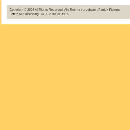
Copyright © 2026 All Rights Reserved. Alle Rechte vorbehalten
Patrick Fiekers
Letzte Aktualisierung: 14.05.2018 01:39:35