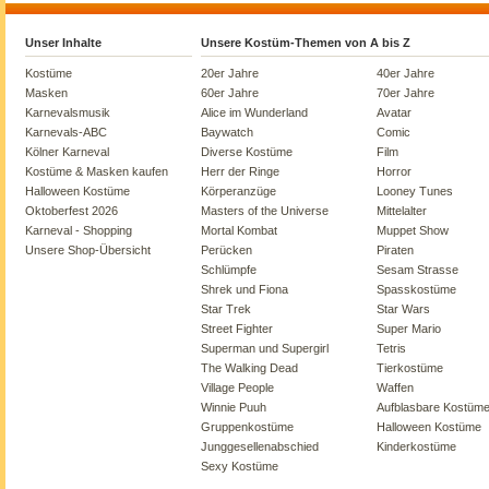
Unser Inhalte
Unsere Kostüm-Themen von A bis Z
Kostüme
20er Jahre
40er Jahre
Masken
60er Jahre
70er Jahre
Karnevalsmusik
Alice im Wunderland
Avatar
Karnevals-ABC
Baywatch
Comic
Kölner Karneval
Diverse Kostüme
Film
Kostüme & Masken kaufen
Herr der Ringe
Horror
Halloween Kostüme
Körperanzüge
Looney Tunes
Oktoberfest 2026
Masters of the Universe
Mittelalter
Karneval - Shopping
Mortal Kombat
Muppet Show
Unsere Shop-Übersicht
Perücken
Piraten
Schlümpfe
Sesam Strasse
Shrek und Fiona
Spasskostüme
Star Trek
Star Wars
Street Fighter
Super Mario
Superman und Supergirl
Tetris
The Walking Dead
Tierkostüme
Village People
Waffen
Winnie Puuh
Aufblasbare Kostüm
Gruppenkostüme
Halloween Kostüme
Junggesellenabschied
Kinderkostüme
Sexy Kostüme