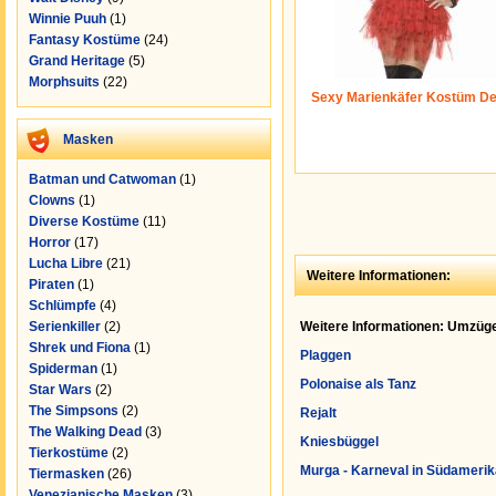
Winnie Puuh
(1)
Fantasy Kostüme
(24)
Grand Heritage
(5)
Morphsuits
(22)
Sexy Marienkäfer Kostüm De
Masken
Batman und Catwoman
(1)
Clowns
(1)
Diverse Kostüme
(11)
Horror
(17)
Lucha Libre
(21)
Weitere Informationen:
Piraten
(1)
Schlümpfe
(4)
Serienkiller
(2)
Weitere Informationen: Umzüge
Shrek und Fiona
(1)
Plaggen
Spiderman
(1)
Polonaise als Tanz
Star Wars
(2)
The Simpsons
(2)
Rejalt
The Walking Dead
(3)
Kniesbüggel
Tierkostüme
(2)
Murga - Karneval in Südamerik
Tiermasken
(26)
Venezianische Masken
(3)