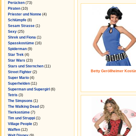
Perücken
(73)
Piraten
(10)
Priester und Nonne
(4)
Schlümpfe
(8)
Sesam Strasse
(1)
Sexy
(25)
Shrek und Fiona
(1)
Spasskostüme
(16)
Spiderman
(9)
Star Trek
(4)
Star Wars
(23)
Stars und Sternchen
(11)
Betty Geröllheimer Kost
Street Fighter
(2)
Super Mario
(4)
Superhelden
(11)
Superman und Supergirl
(6)
Tetris
(3)
The Simpsons
(1)
The Walking Dead
(2)
Tierkostüme
(7)
Tim und Struppi
(1)
Village People
(2)
Waffen
(12)
Walt Disney
(9)