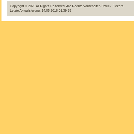
Copyright © 2026 All Rights Reserved. Alle Rechte vorbehalten
Patrick Fiekers
Letzte Aktualisierung: 14.05.2018 01:39:35