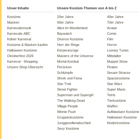
Unser Inhalte
Unsere Kostüm-Themen von A bis Z
Kostüme
20er Jahre
40er Jahre
Masken
60er Jahre
70er Jahre
Karnevalsmusik
Alice im Wunderland
Avatar
Karnevals-ABC
Baywatch
Comic
Kölner Karneval
Diverse Kostüme
Film
Kostüme & Masken kaufen
Herr der Ringe
Horror
Halloween Kostüme
Körperanzüge
Looney Tunes
Oktoberfest 2026
Masters of the Universe
Mittelalter
Karneval - Shopping
Mortal Kombat
Muppet Show
Unsere Shop-Übersicht
Perücken
Piraten
Schlümpfe
Sesam Strasse
Shrek und Fiona
Spasskostüme
Star Trek
Star Wars
Street Fighter
Super Mario
Superman und Supergirl
Tetris
The Walking Dead
Tierkostüme
Village People
Waffen
Winnie Puuh
Aufblasbare Kostüm
Gruppenkostüme
Halloween Kostüme
Junggesellenabschied
Kinderkostüme
Sexy Kostüme