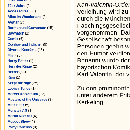
60er Jahre
(4)
Karl-Valentin-Orde
70er Jahre
(3)
Verleihung wird zu
Accessoires
(61)
Alice im Wunderland
(3)
durch die München
Avatar
(7)
Faschingsgesellsch
Batman und Catwoman
(15)
vorgenommen. Dabe
Baywatch
(2)
Gesellschaft beso
Comic
(6)
Cowboy und Indianer
(9)
Personen geehrt w
Diverse Kostüme
(46)
den Humor verdien
Film
(23)
Benannt wurde de
Harry Potter
(1)
bayerischen Komik
Herr der Ringe
(2)
Horror
(33)
Karl Valentin, der 
Kiss
(1)
Körperanzüge
(25)
Zu den prominente
Looney Tunes
(1)
unter anderem Frit
Marvel Universum
(12)
Masters of the Universe
(3)
Kerkeling.
Mittelalter
(5)
Monster AG
(4)
Mortal Kombat
(6)
Muppet Show
(4)
Party Ponchos
(3)