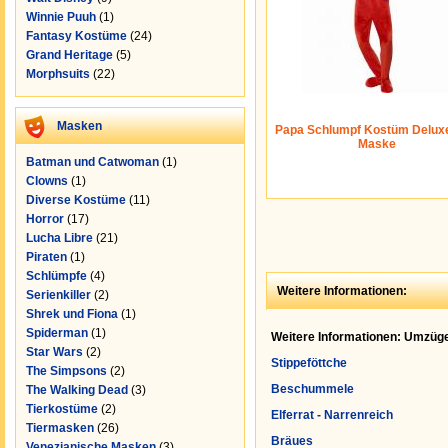
Winnie Puuh
(1)
Fantasy Kostüme
(24)
Grand Heritage
(5)
Morphsuits
(22)
Masken
Papa Schlumpf Kostüm Deluxe
Maske
Batman und Catwoman
(1)
Clowns
(1)
Diverse Kostüme
(11)
Horror
(17)
Lucha Libre
(21)
Piraten
(1)
Schlümpfe
(4)
Weitere Informationen:
Serienkiller
(2)
Shrek und Fiona
(1)
Spiderman
(1)
Weitere Informationen: Umzüge
Star Wars
(2)
Stippeföttche
The Simpsons
(2)
Beschummele
The Walking Dead
(3)
Tierkostüme
(2)
Elferrat - Narrenreich
Tiermasken
(26)
Bräues
Venezianische Masken
(3)