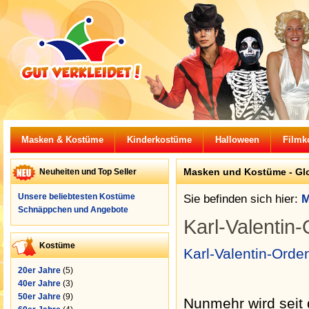
Masken & Kostüme
Kinderkostüme
Halloween
Filmk
Masken und Kostüme -
Gl
Neuheiten und Top Seller
Unsere beliebtesten Kostüme
Sie befinden sich hier:
M
Schnäppchen und Angebote
Karl-Valentin
Kostüme
Karl-Valentin-Orde
20er Jahre
(5)
40er Jahre
(3)
50er Jahre
(9)
Nunmehr wird seit