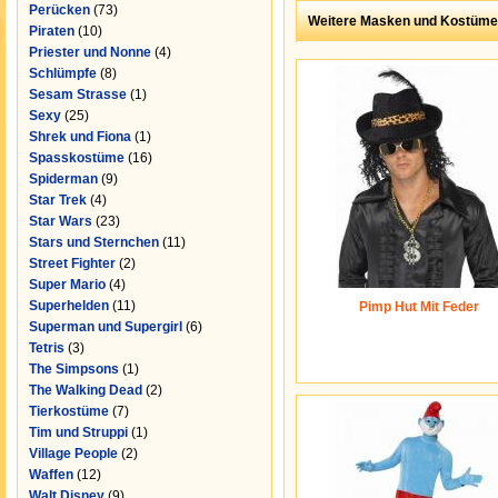
Perücken
(73)
Weitere Masken und Kostüme
Piraten
(10)
Priester und Nonne
(4)
Schlümpfe
(8)
Sesam Strasse
(1)
Sexy
(25)
Shrek und Fiona
(1)
Spasskostüme
(16)
Spiderman
(9)
Star Trek
(4)
Star Wars
(23)
Stars und Sternchen
(11)
Street Fighter
(2)
Super Mario
(4)
Superhelden
(11)
Pimp Hut Mit Feder
Superman und Supergirl
(6)
Tetris
(3)
The Simpsons
(1)
The Walking Dead
(2)
Tierkostüme
(7)
Tim und Struppi
(1)
Village People
(2)
Waffen
(12)
Walt Disney
(9)