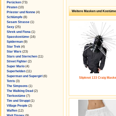
Perücken
(73)
Piraten
(10)
Weitere Masken und Kostüme
Priester und Nonne
(4)
Schlümpfe
(8)
Sesam Strasse
(1)
Sexy
(25)
Shrek und Fiona
(1)
Spasskostüme
(16)
Spiderman
(9)
Star Trek
(4)
Star Wars
(23)
Stars und Sternchen
(11)
Street Fighter
(2)
Super Mario
(4)
Superhelden
(11)
Superman und Supergirl
(6)
Slipknot 133 Craig Mask
Tetris
(3)
The Simpsons
(1)
The Walking Dead
(2)
Tierkostüme
(7)
Tim und Struppi
(1)
Village People
(2)
Waffen
(12)
Walt Disney
(9)