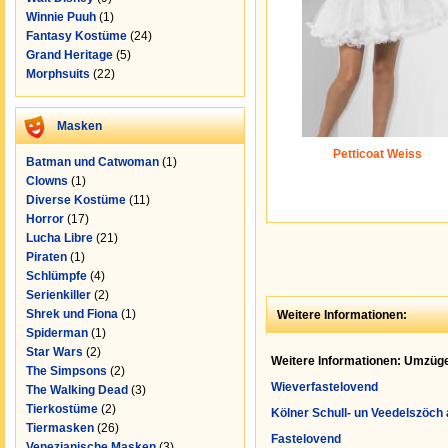
Winnie Puuh
(1)
Fantasy Kostüme
(24)
Grand Heritage
(5)
Morphsuits
(22)
Masken
Petticoat Weiss
Batman und Catwoman
(1)
Clowns
(1)
Diverse Kostüme
(11)
Horror
(17)
Lucha Libre
(21)
Piraten
(1)
Schlümpfe
(4)
Serienkiller
(2)
Shrek und Fiona
(1)
Weitere Informationen:
Spiderman
(1)
Star Wars
(2)
Weitere Informationen: Umzüge
The Simpsons
(2)
Wieverfastelovend
The Walking Dead
(3)
Tierkostüme
(2)
Kölner Schull- un Veedelszöc
Tiermasken
(26)
Fastelovend
Venezianische Masken
(3)