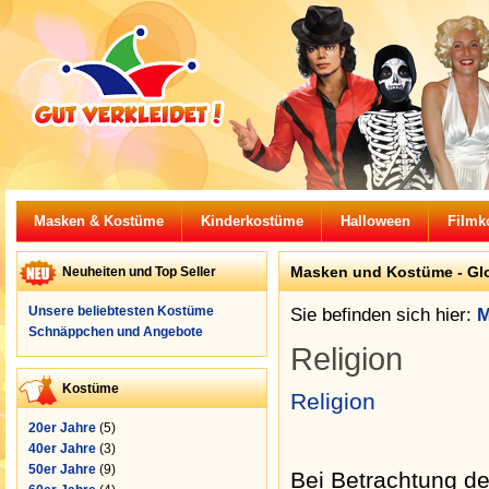
Masken & Kostüme
Kinderkostüme
Halloween
Filmk
Masken und Kostüme -
Gl
Neuheiten und Top Seller
Unsere beliebtesten Kostüme
Sie befinden sich hier:
M
Schnäppchen und Angebote
Religion
Kostüme
Religion
20er Jahre
(5)
40er Jahre
(3)
50er Jahre
(9)
Bei Betrachtung der