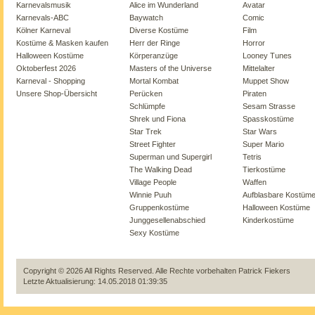
Karnevalsmusik
Alice im Wunderland
Avatar
Karnevals-ABC
Baywatch
Comic
Kölner Karneval
Diverse Kostüme
Film
Kostüme & Masken kaufen
Herr der Ringe
Horror
Halloween Kostüme
Körperanzüge
Looney Tunes
Oktoberfest 2026
Masters of the Universe
Mittelalter
Karneval - Shopping
Mortal Kombat
Muppet Show
Unsere Shop-Übersicht
Perücken
Piraten
Schlümpfe
Sesam Strasse
Shrek und Fiona
Spasskostüme
Star Trek
Star Wars
Street Fighter
Super Mario
Superman und Supergirl
Tetris
The Walking Dead
Tierkostüme
Village People
Waffen
Winnie Puuh
Aufblasbare Kostüm
Gruppenkostüme
Halloween Kostüme
Junggesellenabschied
Kinderkostüme
Sexy Kostüme
Copyright © 2026 All Rights Reserved. Alle Rechte vorbehalten
Patrick Fiekers
Letzte Aktualisierung: 14.05.2018 01:39:35