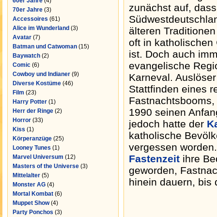
60er Jahre
(4)
zunächst auf, dass
70er Jahre
(3)
Südwestdeutschlan
Accessoires
(61)
Alice im Wunderland
(3)
älteren Traditione
Avatar
(7)
oft in katholischen
Batman und Catwoman
(15)
ist. Doch auch im
Baywatch
(2)
evangelische Regi
Comic
(6)
Cowboy und Indianer
(9)
Karneval. Auslöser
Diverse Kostüme
(46)
Stattfinden eines r
Film
(23)
Fastnachtsbooms, 
Harry Potter
(1)
1990 seinen Anfa
Herr der Ringe
(2)
Horror
(33)
jedoch hatte der
K
Kiss
(1)
katholische Bevölk
Körperanzüge
(25)
vergessen worden. 
Looney Tunes
(1)
Fastenzeit
ihre Be
Marvel Universum
(12)
Masters of the Universe
(3)
geworden, Fastnacht
Mittelalter
(5)
hinein dauern, bis
Monster AG
(4)
Mortal Kombat
(6)
Muppet Show
(4)
Party Ponchos
(3)