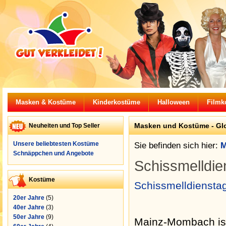
Masken & Kostüme
Kinderkostüme
Halloween
Filmk
Masken und Kostüme -
Gl
Neuheiten und Top Seller
Unsere beliebtesten Kostüme
Sie befinden sich hier:
M
Schnäppchen und Angebote
Schissmelldie
Kostüme
Schissmelldiensta
20er Jahre
(5)
40er Jahre
(3)
50er Jahre
(9)
Mainz-Mombach ist