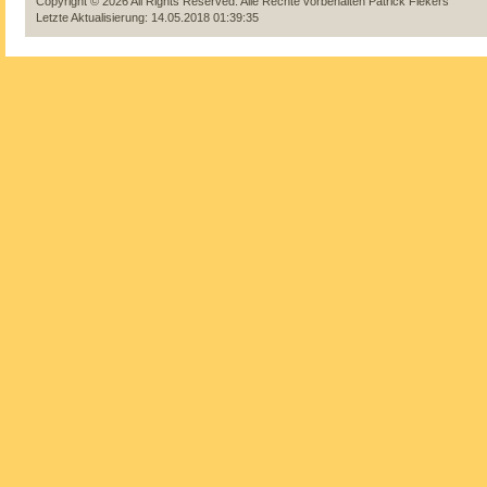
Copyright © 2026 All Rights Reserved. Alle Rechte vorbehalten
Patrick Fiekers
Letzte Aktualisierung: 14.05.2018 01:39:35