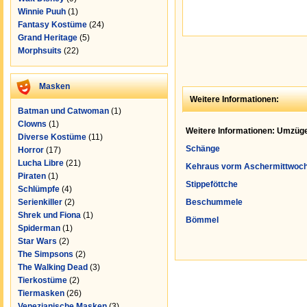
Winnie Puuh
(1)
Fantasy Kostüme
(24)
Grand Heritage
(5)
Morphsuits
(22)
Masken
Weitere Informationen:
Batman und Catwoman
(1)
Clowns
(1)
Weitere Informationen: Umzüge
Diverse Kostüme
(11)
Schänge
Horror
(17)
Lucha Libre
(21)
Kehraus vorm Aschermittwoc
Piraten
(1)
Stippeföttche
Schlümpfe
(4)
Serienkiller
(2)
Beschummele
Shrek und Fiona
(1)
Bömmel
Spiderman
(1)
Star Wars
(2)
The Simpsons
(2)
The Walking Dead
(3)
Tierkostüme
(2)
Tiermasken
(26)
Venezianische Masken
(3)