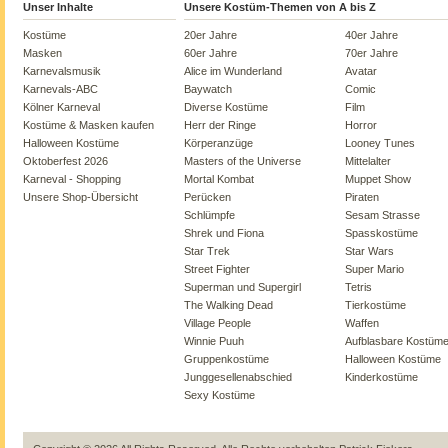
Unser Inhalte
Unsere Kostüm-Themen von A bis Z
Kostüme
20er Jahre
40er Jahre
Masken
60er Jahre
70er Jahre
Karnevalsmusik
Alice im Wunderland
Avatar
Karnevals-ABC
Baywatch
Comic
Kölner Karneval
Diverse Kostüme
Film
Kostüme & Masken kaufen
Herr der Ringe
Horror
Halloween Kostüme
Körperanzüge
Looney Tunes
Oktoberfest 2026
Masters of the Universe
Mittelalter
Karneval - Shopping
Mortal Kombat
Muppet Show
Unsere Shop-Übersicht
Perücken
Piraten
Schlümpfe
Sesam Strasse
Shrek und Fiona
Spasskostüme
Star Trek
Star Wars
Street Fighter
Super Mario
Superman und Supergirl
Tetris
The Walking Dead
Tierkostüme
Village People
Waffen
Winnie Puuh
Aufblasbare Kostüm
Gruppenkostüme
Halloween Kostüme
Junggesellenabschied
Kinderkostüme
Sexy Kostüme