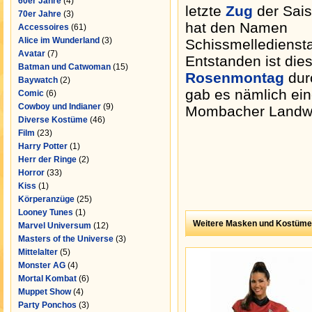
60er Jahre
(4)
letzte
Zug
der Saiso
70er Jahre
(3)
hat den Namen
Accessoires
(61)
Alice im Wunderland
(3)
Schissmelledienst
Avatar
(7)
Entstanden ist di
Batman und Catwoman
(15)
Rosenmontag
dur
Baywatch
(2)
gab es nämlich ein
Comic
(6)
Cowboy und Indianer
(9)
Mombacher Landwir
Diverse Kostüme
(46)
Film
(23)
Harry Potter
(1)
Herr der Ringe
(2)
Horror
(33)
Kiss
(1)
Körperanzüge
(25)
Looney Tunes
(1)
Weitere Masken und Kostüme
Marvel Universum
(12)
Masters of the Universe
(3)
Mittelalter
(5)
Monster AG
(4)
Mortal Kombat
(6)
Muppet Show
(4)
Party Ponchos
(3)