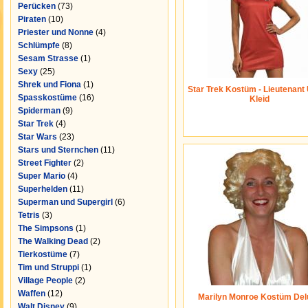
Perücken
(73)
Piraten
(10)
Priester und Nonne
(4)
Schlümpfe
(8)
Sesam Strasse
(1)
Sexy
(25)
Shrek und Fiona
(1)
Star Trek Kostüm - Lieutenant
Spasskostüme
(16)
Kleid
Spiderman
(9)
Star Trek
(4)
Star Wars
(23)
Stars und Sternchen
(11)
Street Fighter
(2)
Super Mario
(4)
Superhelden
(11)
Superman und Supergirl
(6)
Tetris
(3)
The Simpsons
(1)
The Walking Dead
(2)
Tierkostüme
(7)
Tim und Struppi
(1)
Village People
(2)
Waffen
(12)
Marilyn Monroe Kostüm Del
Walt Disney
(9)