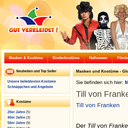
Masken & Kostüme
Kinderkostüme
Halloween
Filmk
Masken und Kostüme -
Gl
Neuheiten und Top Seller
Unsere beliebtesten Kostüme
Sie befinden sich hier:
M
Schnäppchen und Angebote
Till von Frank
Kostüme
Till von Franken
20er Jahre
(5)
40er Jahre
(3)
50er Jahre
(9)
Der
Till von Frank