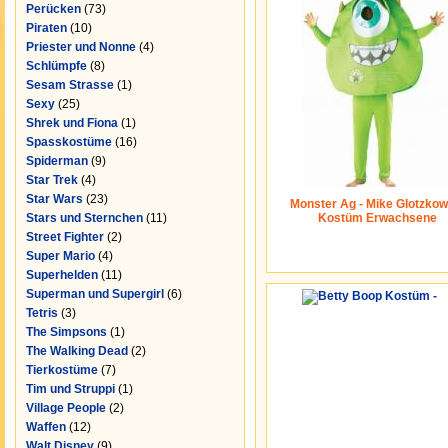
Perücken
(73)
Piraten
(10)
Priester und Nonne
(4)
Schlümpfe
(8)
Sesam Strasse
(1)
Sexy
(25)
Shrek und Fiona
(1)
Spasskostüme
(16)
Spiderman
(9)
Star Trek
(4)
Star Wars
(23)
Monster Ag - Mike Glotzkow
Stars und Sternchen
(11)
Kostüm Erwachsene
Street Fighter
(2)
Super Mario
(4)
Superhelden
(11)
Superman und Supergirl
(6)
Tetris
(3)
The Simpsons
(1)
The Walking Dead
(2)
Tierkostüme
(7)
Tim und Struppi
(1)
Village People
(2)
Waffen
(12)
Walt Disney
(9)