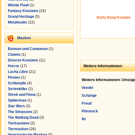
Winnie Puuh
(1)
Fantasy Kostüme
(24)
Grand Heritage
(5)
Betty Boop Kostüm
Morphsuits
(22)
Masken
Batman und Catwoman
(1)
Clowns
(1)
Diverse Kostüme
(11)
Horror
(17)
Weitere Informationen:
Lucha Libre
(21)
Piraten
(1)
Weitere Informationen: Umzüge
Schlümpfe
(4)
Veedel
Serienkiller
(2)
Shrek und Fiona
(1)
Schänge
Spiderman
(1)
Freud
Star Wars
(2)
Pimmock
The Simpsons
(2)
The Walking Dead
(3)
Ihr
Tierkostüme
(2)
Tiermasken
(26)
Venezianische Masken
(3)