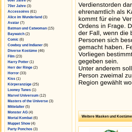
60er Jahre
(4)
Verdienstorden dar
70er Jahre
(3)
ehrenamtlich als Kar
Accessoires
(61)
Alice im Wunderland
(3)
kommt für eine Ver
Avatar
(7)
Ordens in Frage. D
Batman und Catwoman
(15)
der Fall, wenn die
Baywatch
(2)
Personen sich bes
Comic
(6)
Cowboy und Indianer
(9)
gemacht haben. F
Diverse Kostüme
(46)
Vorliegen bestimm
Film
(23)
gegeben sein.
Harry Potter
(1)
Unter anderem soll
Herr der Ringe
(2)
Horror
(33)
Person zweimal zu
Kiss
(1)
Region gewählt wo
Körperanzüge
(25)
Looney Tunes
(1)
Marvel Universum
(12)
Masters of the Universe
(3)
Mittelalter
(5)
Monster AG
(4)
Weitere Masken und Kostüme
Mortal Kombat
(6)
Muppet Show
(4)
Party Ponchos
(3)