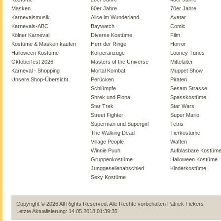
Masken
60er Jahre
70er Jahre
Karnevalsmusik
Alice im Wunderland
Avatar
Karnevals-ABC
Baywatch
Comic
Kölner Karneval
Diverse Kostüme
Film
Kostüme & Masken kaufen
Herr der Ringe
Horror
Halloween Kostüme
Körperanzüge
Looney Tunes
Oktoberfest 2026
Masters of the Universe
Mittelalter
Karneval - Shopping
Mortal Kombat
Muppet Show
Unsere Shop-Übersicht
Perücken
Piraten
Schlümpfe
Sesam Strasse
Shrek und Fiona
Spasskostüme
Star Trek
Star Wars
Street Fighter
Super Mario
Superman und Supergirl
Tetris
The Walking Dead
Tierkostüme
Village People
Waffen
Winnie Puuh
Aufblasbare Kostüm
Gruppenkostüme
Halloween Kostüme
Junggesellenabschied
Kinderkostüme
Sexy Kostüme
Copyright © 2026 All Rights Reserved. Alle Rechte vorbehalten
Patrick Fiekers
Letzte Aktualisierung: 14.05.2018 01:39:35