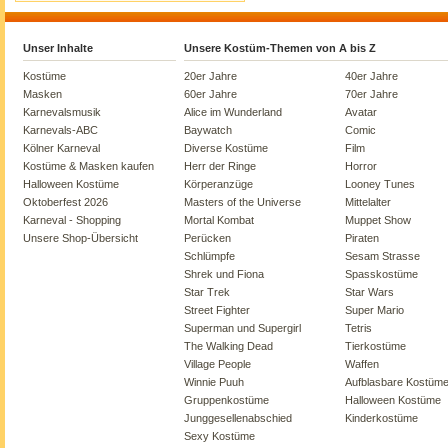
Unser Inhalte
Unsere Kostüm-Themen von A bis Z
Kostüme
20er Jahre
40er Jahre
Masken
60er Jahre
70er Jahre
Karnevalsmusik
Alice im Wunderland
Avatar
Karnevals-ABC
Baywatch
Comic
Kölner Karneval
Diverse Kostüme
Film
Kostüme & Masken kaufen
Herr der Ringe
Horror
Halloween Kostüme
Körperanzüge
Looney Tunes
Oktoberfest 2026
Masters of the Universe
Mittelalter
Karneval - Shopping
Mortal Kombat
Muppet Show
Unsere Shop-Übersicht
Perücken
Piraten
Schlümpfe
Sesam Strasse
Shrek und Fiona
Spasskostüme
Star Trek
Star Wars
Street Fighter
Super Mario
Superman und Supergirl
Tetris
The Walking Dead
Tierkostüme
Village People
Waffen
Winnie Puuh
Aufblasbare Kostüm
Gruppenkostüme
Halloween Kostüme
Junggesellenabschied
Kinderkostüme
Sexy Kostüme