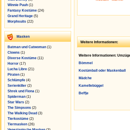
Winnie Puuh
(1)
Fantasy Kostüme
(24)
Grand Heritage
(5)
Morphsuits
(22)
Masken
Weitere Informationen:
Batman und Catwoman
(1)
Clowns
(1)
Weitere Informationen: Umzüge
Diverse Kostüme
(11)
Bömmel
Horror
(17)
Lucha Libre
(21)
Kostümball oder Maskenball
Piraten
(1)
Mädche
Schlümpfe
(4)
Serienkiller
(2)
Kamellebüggel
Shrek und Fiona
(1)
Beffje
Spiderman
(1)
Star Wars
(2)
The Simpsons
(2)
The Walking Dead
(3)
Tierkostüme
(2)
Tiermasken
(26)
Venezianische Masken
(3)