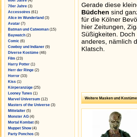
60er Jahre
(4)
Gerade diese klein
70er Jahre
(3)
Büdchen
sind gan
Accessoires
(61)
Alice im Wunderland
(3)
für die Kölner Bevö
Avatar
(7)
hier Zeitungen, Zi
Batman und Catwoman
(15)
Süßigkeiten. Doch 
Baywatch
(2)
anderes, nämlich d
Comic
(6)
Cowboy und Indianer
(9)
Klatsch.
Diverse Kostüme
(46)
Film
(23)
Harry Potter
(1)
Herr der Ringe
(2)
Horror
(33)
Kiss
(1)
Körperanzüge
(25)
Looney Tunes
(1)
Weitere Masken und Kostüme
Marvel Universum
(12)
Masters of the Universe
(3)
Mittelalter
(5)
Monster AG
(4)
Mortal Kombat
(6)
Muppet Show
(4)
Party Ponchos
(3)