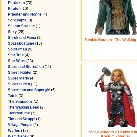
Perücken
(73)
Piraten
(10)
Priester und Nonne
(4)
Schlümpfe
(8)
Sesam Strasse
(1)
Sexy
(25)
Shrek und Fiona
(1)
Zombie Kostüm - The Walking
Spasskostüme
(16)
Spiderman
(9)
Star Trek
(4)
Star Wars
(23)
Stars und Sternchen
(11)
Street Fighter
(2)
Super Mario
(4)
Superhelden
(11)
Superman und Supergirl
(6)
Tetris
(3)
The Simpsons
(1)
The Walking Dead
(2)
Tierkostüme
(7)
Tim und Struppi
(1)
Village People
(2)
Waffen
(12)
Thor Avengers 2 Deluxe Kin
Walt Disney
(9)
Kostüm - Marvel