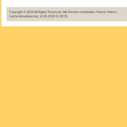
Copyright © 2026 All Rights Reserved. Alle Rechte vorbehalten
Patrick Fiekers
Letzte Aktualisierung: 14.05.2018 01:39:35