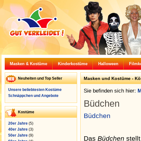
Masken & Kostüme
Kinderkostüme
Halloween
Filmk
Masken und Kostüme -
Kö
Neuheiten und Top Seller
Unsere beliebtesten Kostüme
Sie befinden sich hier:
M
Schnäppchen und Angebote
Büdchen
Kostüme
Büdchen
20er Jahre
(5)
40er Jahre
(3)
50er Jahre
(9)
Das
Büdchen
stell