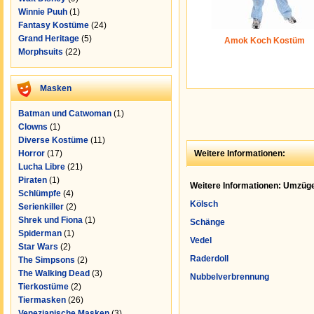
Winnie Puuh
(1)
Fantasy Kostüme
(24)
Grand Heritage
(5)
Amok Koch Kostüm
Morphsuits
(22)
Masken
Batman und Catwoman
(1)
Clowns
(1)
Diverse Kostüme
(11)
Horror
(17)
Weitere Informationen:
Lucha Libre
(21)
Piraten
(1)
Weitere Informationen: Umzüge
Schlümpfe
(4)
Kölsch
Serienkiller
(2)
Shrek und Fiona
(1)
Schänge
Spiderman
(1)
Vedel
Star Wars
(2)
Raderdoll
The Simpsons
(2)
The Walking Dead
(3)
Nubbelverbrennung
Tierkostüme
(2)
Tiermasken
(26)
Venezianische Masken
(3)