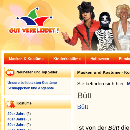
Masken & Kostüme
Kinderkostüme
Halloween
Filmk
Masken und Kostüme -
Kö
Neuheiten und Top Seller
Unsere beliebtesten Kostüme
Sie befinden sich hier:
M
Schnäppchen und Angebote
Bütt
Kostüme
Bütt
20er Jahre
(5)
40er Jahre
(3)
50er Jahre
(9)
Ist von der
Bütt
die