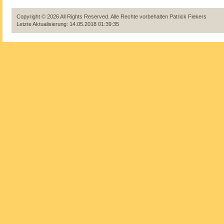
Copyright © 2026 All Rights Reserved. Alle Rechte vorbehalten
Patrick Fiekers
Letzte Aktualisierung: 14.05.2018 01:39:35