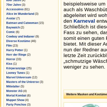
60er Jahre
(4)
beispielsweise um
70er Jahre
(3)
auch als Waschbütt
Accessoires
(61)
Alice im Wunderland
(3)
abgeleitet wird wo
Avatar
(7)
den
Karneval
entw
Batman und Catwoman
(15)
Schließlich ist die
Baywatch
(2)
Fass zu sehen, das
Comic
(6)
Cowboy und Indianer
(9)
somit einen guten 
Diverse Kostüme
(46)
bietet. Mit dieser 
Film
(23)
nun der Redner auc
Harry Potter
(1)
letzte Zeit zurückb
Herr der Ringe
(2)
Horror
(33)
„schmutzige Wäsch
Kiss
(1)
weniger zu sehen.
Körperanzüge
(25)
Looney Tunes
(1)
Marvel Universum
(12)
Masters of the Universe
(3)
Mittelalter
(5)
Monster AG
(4)
Weitere Masken und Kostüme
Mortal Kombat
(6)
Muppet Show
(4)
Party Ponchos
(3)