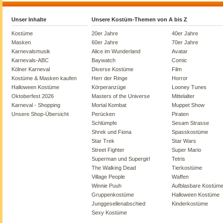
Unser Inhalte
Unsere Kostüm-Themen von A bis Z
Kostüme
20er Jahre
40er Jahre
Masken
60er Jahre
70er Jahre
Karnevalsmusik
Alice im Wunderland
Avatar
Karnevals-ABC
Baywatch
Comic
Kölner Karneval
Diverse Kostüme
Film
Kostüme & Masken kaufen
Herr der Ringe
Horror
Halloween Kostüme
Körperanzüge
Looney Tunes
Oktoberfest 2026
Masters of the Universe
Mittelalter
Karneval - Shopping
Mortal Kombat
Muppet Show
Unsere Shop-Übersicht
Perücken
Piraten
Schlümpfe
Sesam Strasse
Shrek und Fiona
Spasskostüme
Star Trek
Star Wars
Street Fighter
Super Mario
Superman und Supergirl
Tetris
The Walking Dead
Tierkostüme
Village People
Waffen
Winnie Puuh
Aufblasbare Kostüm
Gruppenkostüme
Halloween Kostüme
Junggesellenabschied
Kinderkostüme
Sexy Kostüme