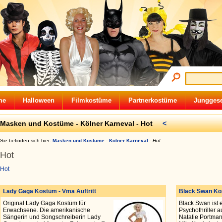
me
Halloween
Filmkostüme
Partnerkostüme
Junggese
Masken und Kostüme -
Kölner Karneval
-
Hot
<
Sie befinden sich hier:
Masken und Kostüme
-
Kölner Karneval
-
Hot
Hot
Hot
Lady Gaga Kostüm - Vma Auftritt
Black Swan K
Original Lady Gaga Kostüm für
Black Swan ist 
Erwachsene. Die amerikanische
Psychothriller 
Sängerin und Songschreiberin Lady
Natalie Portman