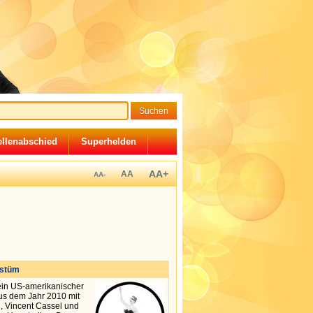
llenabschied
Superhelden
AA+
AA
AA-
ostüm
ein US-amerikanischer
aus dem Jahr 2010 mit
, Vincent Cassel und