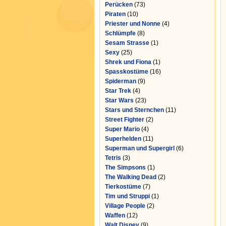
Perücken
(73)
Piraten
(10)
Priester und Nonne
(4)
Schlümpfe
(8)
Sesam Strasse
(1)
Sexy
(25)
Shrek und Fiona
(1)
Spasskostüme
(16)
Spiderman
(9)
Star Trek
(4)
Star Wars
(23)
Stars und Sternchen
(11)
Street Fighter
(2)
Super Mario
(4)
Superhelden
(11)
Superman und Supergirl
(6)
Tetris
(3)
The Simpsons
(1)
The Walking Dead
(2)
Tierkostüme
(7)
Tim und Struppi
(1)
Village People
(2)
Waffen
(12)
Walt Disney
(9)