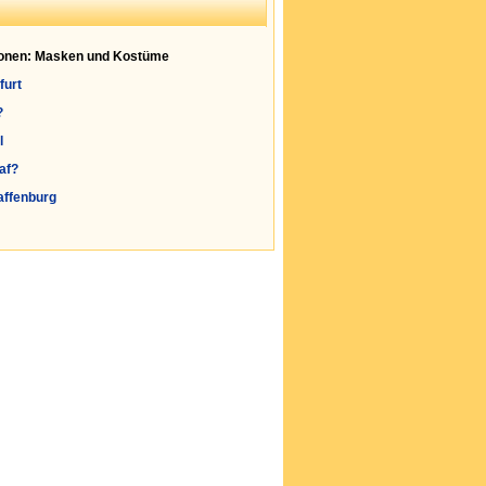
ionen: Masken und Kostüme
furt
?
l
af?
affenburg