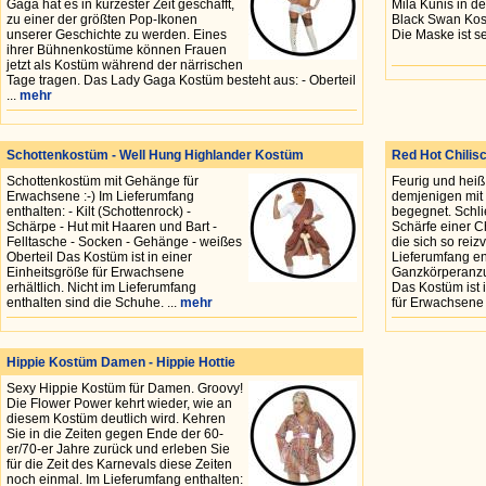
Gaga hat es in kürzester Zeit geschafft,
Mila Kunis in d
zu einer der größten Pop-Ikonen
Black Swan Kost
unserer Geschichte zu werden. Eines
Die Maske ist sep
ihrer Bühnenkostüme können Frauen
jetzt als Kostüm während der närrischen
Tage tragen. Das Lady Gaga Kostüm besteht aus: - Oberteil
...
mehr
Schottenkostüm - Well Hung Highlander Kostüm
Red Hot Chili
Schottenkostüm mit Gehänge für
Feurig und heiß
Erwachsene :-) Im Lieferumfang
demjenigen mit
enthalten: - Kilt (Schottenrock) -
begegnet. Schli
Schärpe - Hut mit Haaren und Bart -
Schärfe einer C
Felltasche - Socken - Gehänge - weißes
die sich so reizv
Oberteil Das Kostüm ist in einer
Lieferumfang en
Einheitsgröße für Erwachsene
Ganzkörperanzug
erhältlich. Nicht im Lieferumfang
Das Kostüm ist 
enthalten sind die Schuhe. ...
mehr
für Erwachsene e
Hippie Kostüm Damen - Hippie Hottie
Sexy Hippie Kostüm für Damen. Groovy!
Die Flower Power kehrt wieder, wie an
diesem Kostüm deutlich wird. Kehren
Sie in die Zeiten gegen Ende der 60-
er/70-er Jahre zurück und erleben Sie
für die Zeit des Karnevals diese Zeiten
noch einmal. Im Lieferumfang enthalten: