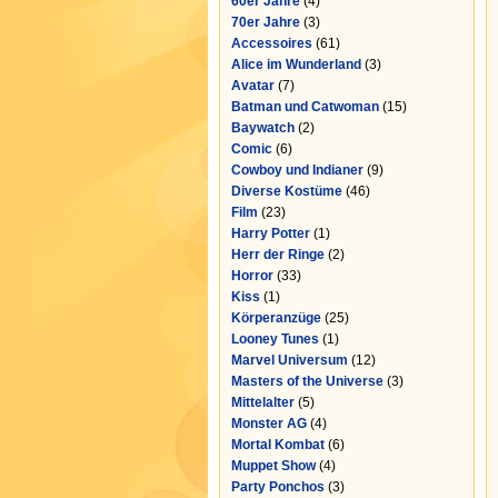
60er Jahre
(4)
70er Jahre
(3)
Accessoires
(61)
Alice im Wunderland
(3)
Avatar
(7)
Batman und Catwoman
(15)
Baywatch
(2)
Comic
(6)
Cowboy und Indianer
(9)
Diverse Kostüme
(46)
Film
(23)
Harry Potter
(1)
Herr der Ringe
(2)
Horror
(33)
Kiss
(1)
Körperanzüge
(25)
Looney Tunes
(1)
Marvel Universum
(12)
Masters of the Universe
(3)
Mittelalter
(5)
Monster AG
(4)
Mortal Kombat
(6)
Muppet Show
(4)
Party Ponchos
(3)