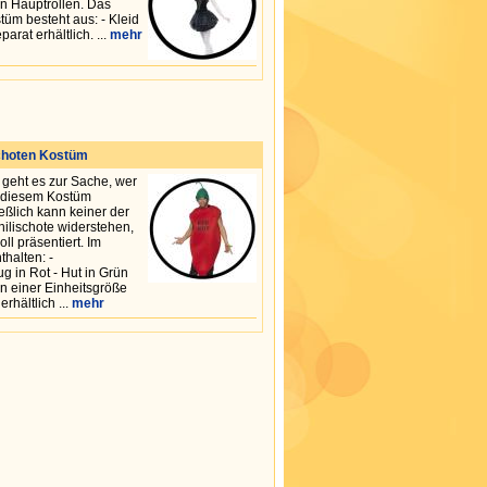
en Hauptrollen. Das
üm besteht aus: - Kleid
arat erhältlich. ...
mehr
schoten Kostüm
 geht es zur Sache, wer
 diesem Kostüm
eßlich kann keiner der
hilischote widerstehen,
oll präsentiert. Im
thalten: -
 in Rot - Hut in Grün
in einer Einheitsgröße
rhältlich ...
mehr