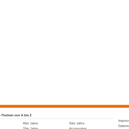
-Themen von A bis Z
Impres
40er Jahre
50er Jahre
Datens
70er Jahre
Accessoires