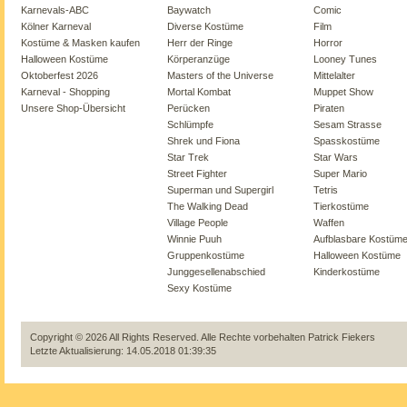
Karnevals-ABC
Baywatch
Comic
Kölner Karneval
Diverse Kostüme
Film
Kostüme & Masken kaufen
Herr der Ringe
Horror
Halloween Kostüme
Körperanzüge
Looney Tunes
Oktoberfest 2026
Masters of the Universe
Mittelalter
Karneval - Shopping
Mortal Kombat
Muppet Show
Unsere Shop-Übersicht
Perücken
Piraten
Schlümpfe
Sesam Strasse
Shrek und Fiona
Spasskostüme
Star Trek
Star Wars
Street Fighter
Super Mario
Superman und Supergirl
Tetris
The Walking Dead
Tierkostüme
Village People
Waffen
Winnie Puuh
Aufblasbare Kostüm
Gruppenkostüme
Halloween Kostüme
Junggesellenabschied
Kinderkostüme
Sexy Kostüme
Copyright © 2026 All Rights Reserved. Alle Rechte vorbehalten
Patrick Fiekers
Letzte Aktualisierung: 14.05.2018 01:39:35