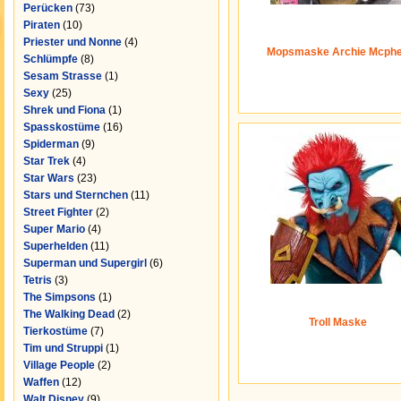
Perücken
(73)
Piraten
(10)
Priester und Nonne
(4)
Mopsmaske Archie Mcph
Schlümpfe
(8)
Sesam Strasse
(1)
Sexy
(25)
Shrek und Fiona
(1)
Spasskostüme
(16)
Spiderman
(9)
Star Trek
(4)
Star Wars
(23)
Stars und Sternchen
(11)
Street Fighter
(2)
Super Mario
(4)
Superhelden
(11)
Superman und Supergirl
(6)
Tetris
(3)
The Simpsons
(1)
The Walking Dead
(2)
Troll Maske
Tierkostüme
(7)
Tim und Struppi
(1)
Village People
(2)
Waffen
(12)
Walt Disney
(9)