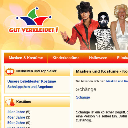
Masken & Kostüme
Kinderkostüme
Halloween
Filmk
Masken und Kostüme -
Kö
Neuheiten und Top Seller
Unsere beliebtesten Kostüme
Sie befinden sich hier:
Masken und Ko
Schnäppchen und Angebote
Schänge
Schänge
Kostüme
20er Jahre
(5)
Schänge ist ein kölscher Begriff, 
eine Person nie selber tun. Dafür
40er Jahre
(3)
zuständig.
50er Jahre
(9)