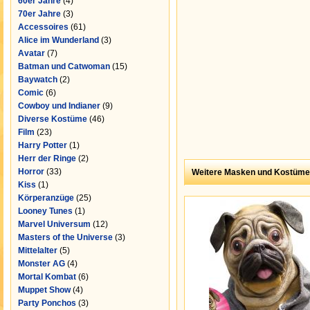
60er Jahre
(4)
70er Jahre
(3)
Accessoires
(61)
Alice im Wunderland
(3)
Avatar
(7)
Batman und Catwoman
(15)
Baywatch
(2)
Comic
(6)
Cowboy und Indianer
(9)
Diverse Kostüme
(46)
Film
(23)
Harry Potter
(1)
Herr der Ringe
(2)
Horror
(33)
Weitere Masken und Kostüme
Kiss
(1)
Körperanzüge
(25)
Looney Tunes
(1)
Marvel Universum
(12)
Masters of the Universe
(3)
Mittelalter
(5)
Monster AG
(4)
Mortal Kombat
(6)
Muppet Show
(4)
Party Ponchos
(3)