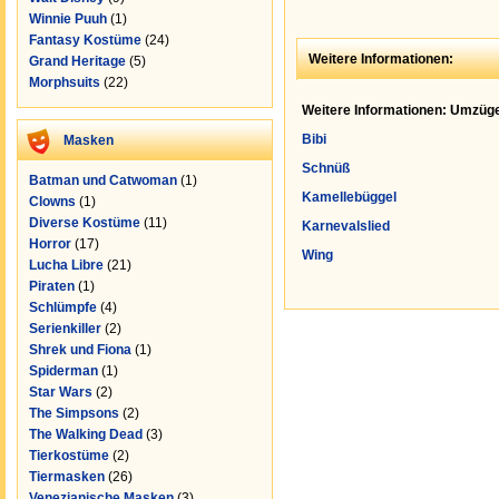
Winnie Puuh
(1)
Fantasy Kostüme
(24)
Weitere Informationen:
Grand Heritage
(5)
Morphsuits
(22)
Weitere Informationen: Umzüge
Bibi
Masken
Schnüß
Batman und Catwoman
(1)
Kamellebüggel
Clowns
(1)
Diverse Kostüme
(11)
Karnevalslied
Horror
(17)
Wing
Lucha Libre
(21)
Piraten
(1)
Schlümpfe
(4)
Serienkiller
(2)
Shrek und Fiona
(1)
Spiderman
(1)
Star Wars
(2)
The Simpsons
(2)
The Walking Dead
(3)
Tierkostüme
(2)
Tiermasken
(26)
Venezianische Masken
(3)