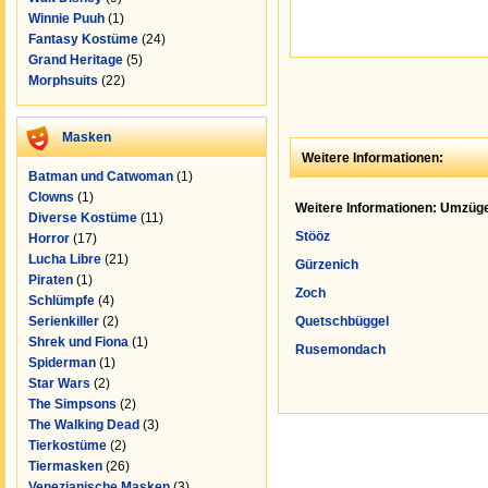
Winnie Puuh
(1)
Fantasy Kostüme
(24)
Grand Heritage
(5)
Morphsuits
(22)
Masken
Weitere Informationen:
Batman und Catwoman
(1)
Clowns
(1)
Weitere Informationen: Umzüge
Diverse Kostüme
(11)
Stööz
Horror
(17)
Lucha Libre
(21)
Gürzenich
Piraten
(1)
Zoch
Schlümpfe
(4)
Serienkiller
(2)
Quetschbüggel
Shrek und Fiona
(1)
Rusemondach
Spiderman
(1)
Star Wars
(2)
The Simpsons
(2)
The Walking Dead
(3)
Tierkostüme
(2)
Tiermasken
(26)
Venezianische Masken
(3)