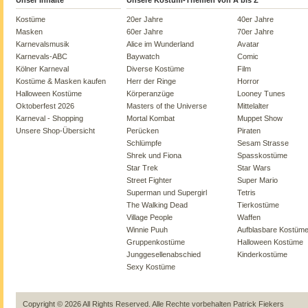
Unser Inhalte
Unsere Kostüm-Themen von A bis Z
Kostüme
20er Jahre
40er Jahre
Masken
60er Jahre
70er Jahre
Karnevalsmusik
Alice im Wunderland
Avatar
Karnevals-ABC
Baywatch
Comic
Kölner Karneval
Diverse Kostüme
Film
Kostüme & Masken kaufen
Herr der Ringe
Horror
Halloween Kostüme
Körperanzüge
Looney Tunes
Oktoberfest 2026
Masters of the Universe
Mittelalter
Karneval - Shopping
Mortal Kombat
Muppet Show
Unsere Shop-Übersicht
Perücken
Piraten
Schlümpfe
Sesam Strasse
Shrek und Fiona
Spasskostüme
Star Trek
Star Wars
Street Fighter
Super Mario
Superman und Supergirl
Tetris
The Walking Dead
Tierkostüme
Village People
Waffen
Winnie Puuh
Aufblasbare Kostüm
Gruppenkostüme
Halloween Kostüme
Junggesellenabschied
Kinderkostüme
Sexy Kostüme
Copyright © 2026 All Rights Reserved. Alle Rechte vorbehalten
Patrick Fiekers