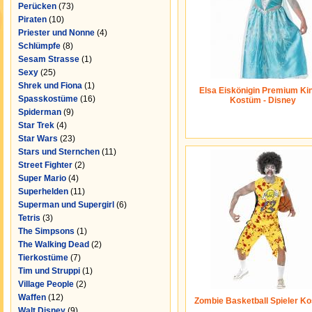
Perücken
(73)
Piraten
(10)
Priester und Nonne
(4)
Schlümpfe
(8)
Sesam Strasse
(1)
Sexy
(25)
Shrek und Fiona
(1)
Elsa Eiskönigin Premium Ki
Spasskostüme
(16)
Kostüm - Disney
Spiderman
(9)
Star Trek
(4)
Star Wars
(23)
Stars und Sternchen
(11)
Street Fighter
(2)
Super Mario
(4)
Superhelden
(11)
Superman und Supergirl
(6)
Tetris
(3)
The Simpsons
(1)
The Walking Dead
(2)
Tierkostüme
(7)
Tim und Struppi
(1)
Village People
(2)
Waffen
(12)
Zombie Basketball Spieler K
Walt Disney
(9)