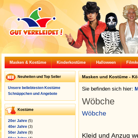
Masken & Kostüme
Kinderkostüme
Halloween
Filmk
Masken und Kostüme -
Kö
Neuheiten und Top Seller
Unsere beliebtesten Kostüme
Sie befinden sich hier:
M
Schnäppchen und Angebote
Wöbche
Kostüme
Wöbche
20er Jahre
(5)
40er Jahre
(3)
50er Jahre
(9)
Kleid und Anzug w