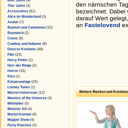
60er Jahre
(4)
den närrischen Ta
70er Jahre
(3)
bezeichnet. Dabei 
Accessoires
(61)
Alice im Wunderland
(3)
darauf Wert gelegt
Avatar
(7)
an
Fastelovend
ex
Batman und Catwoman
(15)
Baywatch
(2)
Comic
(6)
Cowboy und Indianer
(9)
Diverse Kostüme
(46)
Film
(23)
Harry Potter
(1)
Herr der Ringe
(2)
Horror
(33)
Kiss
(1)
Körperanzüge
(25)
Looney Tunes
(1)
Weitere Masken und Kostüme
Marvel Universum
(12)
Masters of the Universe
(3)
Mittelalter
(5)
Monster AG
(4)
Mortal Kombat
(6)
Muppet Show
(4)
Party Ponchos
(3)