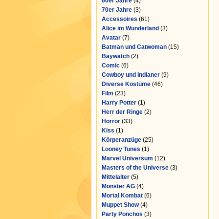
60er Jahre
(4)
70er Jahre
(3)
Accessoires
(61)
Alice im Wunderland
(3)
Avatar
(7)
Batman und Catwoman
(15)
Baywatch
(2)
Comic
(6)
Cowboy und Indianer
(9)
Diverse Kostüme
(46)
Film
(23)
Harry Potter
(1)
Herr der Ringe
(2)
Horror
(33)
Kiss
(1)
Körperanzüge
(25)
Looney Tunes
(1)
Marvel Universum
(12)
Masters of the Universe
(3)
Mittelalter
(5)
Monster AG
(4)
Mortal Kombat
(6)
Muppet Show
(4)
Party Ponchos
(3)