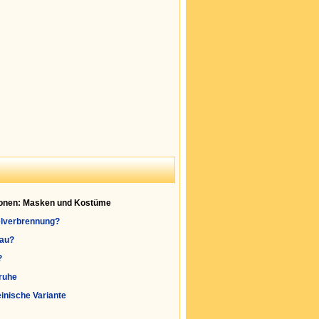
ionen: Masken und Kostüme
elverbrennung?
lau?
?
sruhe
einische Variante