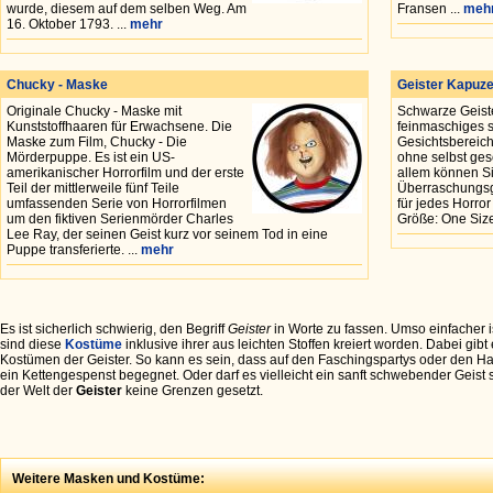
wurde, diesem auf dem selben Weg. Am
Fransen ...
meh
16. Oktober 1793. ...
mehr
Chucky - Maske
Geister Kapuz
Originale Chucky - Maske mit
Schwarze Geist
Kunststoffhaaren für Erwachsene. Die
feinmaschiges 
Maske zum Film, Chucky - Die
Gesichtsbereich
Mörderpuppe. Es ist ein US-
ohne selbst ge
amerikanischer Horrorfilm und der erste
allem können S
Teil der mittlerweile fünf Teile
Überraschungsg
umfassenden Serie von Horrorfilmen
für jedes Horro
um den fiktiven Serienmörder Charles
Größe: One Size
Lee Ray, der seinen Geist kurz vor seinem Tod in eine
Puppe transferierte. ...
mehr
Es ist sicherlich schwierig, den Begriff
Geister
in Worte zu fassen. Umso einfacher i
sind diese
Kostüme
inklusive ihrer aus leichten Stoffen kreiert worden. Dabei gi
Kostümen der Geister. So kann es sein, dass auf den Faschingspartys oder den 
ein Kettengespenst begegnet. Oder darf es vielleicht ein sanft schwebender Geist 
der Welt der
Geister
keine Grenzen gesetzt.
Weitere Masken und Kostüme: