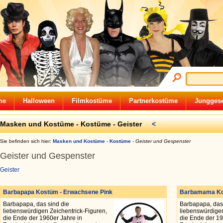
me
Halloween
Filmkostüme
Partnerkostüme
Junggese
Masken und Kostüme -
Kostüme
-
Geister
<
Sie befinden sich hier:
Masken und Kostüme
-
Kostüme
-
Geister und Gespenster
Geister und Gespenster
Geister
Barbapapa Kostüm - Erwachsene Pink
Barbamama Ko
Barbapapa, das sind die
Barbapapa, das 
liebenswürdigen Zeichentrick-Figuren,
liebenswürdigen
die Ende der 1960er Jahre in
die Ende der 19