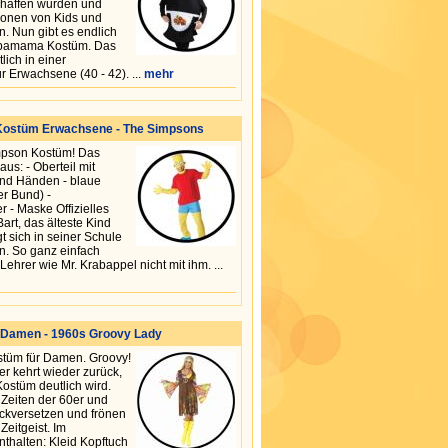
chaffen wurden und
ionen von Kids und
n. Nun gibt es endlich
arbamama Kostüm. Das
lich in einer
r Erwachsene (40 - 42). ...
mehr
Kostüm Erwachsene - The Simpsons
mpson Kostüm! Das
us: - Oberteil mit
nd Händen - blaue
er Bund) -
 - Maske Offizielles
art, das älteste Kind
gt sich in seiner Schule
n. So ganz einfach
ehrer wie Mr. Krabappel nicht mit ihm. ...
 Damen - 1960s Groovy Lady
stüm für Damen. Groovy!
r kehrt wieder zurück,
ostüm deutlich wird.
 Zeiten der 60er und
ckversetzen und frönen
eitgeist. Im
thalten: Kleid Kopftuch