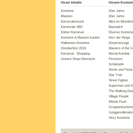
Unser Inhalte
Unsere Kostüm
Kostüme
20er Jahre
Masken
60er Jahre
Karnevalsmusik
Alice im Wunder
Karnevals-ABC
Baywatch
Kölner Karneval
Diverse Kostüm
Kostüme & Masken kaufen
Herr der Ringe
Halloween Kostüme
Körperanzüge
Oktoberfest 2026
Masters of the U
Karneval - Shopping
Mortal Kombat
Unsere Shop-Übersicht
Perücken
Schlümpfe
Shrek und Fiona
Star Trek
Street Fighter
Superman und Su
The Walking De
Village People
Winnie Puuh
Gruppenkostüm
Junggesellenabs
Sexy Kostüme