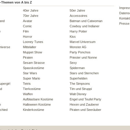
-Themen von A bis Z
Impres
40er Jahre
50er Jahre
Datens
70er Jahre
Accessoires
Kontakt
land
Avatar
Batman und Catwoman
Presse
Comic
Cowboy und Indianer
e
Film
Harry Potter
Horror
Kiss
Looney Tunes
Marvel Universum
niverse
Mittelalter
Monster AG
Muppet Show
Party Ponchos
Piraten
Priester und Nonne
Sesam Strasse
Sexy
Spasskostüme
Spiderman
Star Wars
Stars und Sternchen
Super Mario
Superhelden
pergirl
Tetris
The Simpsons
ad
Tierkostüme
Tim und Struppi
Waffen
Walt Disney
Aufblasbare Kostüme
Engel und Teufel Party
e
Halloween Kostüme
Hexen und Zauberer
chied
Kinderkostüme
Piraten und Seeräuber