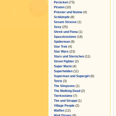
Perücken
(73)
Piraten
(10)
Priester und Nonne
(4)
Schlümpfe
(8)
Sesam Strasse
(1)
Sexy
(25)
Shrek und Fiona
(1)
Spasskostüme
(16)
Spiderman
(9)
Star Trek
(4)
Star Wars
(23)
Stars und Sternchen
(11)
Street Fighter
(2)
Super Mario
(4)
Superhelden
(11)
Superman und Supergirl
(6)
Tetris
(3)
The Simpsons
(1)
The Walking Dead
(2)
Tierkostüme
(7)
Tim und Struppi
(1)
Village People
(2)
Waffen
(12)
Walt Disney
(9)