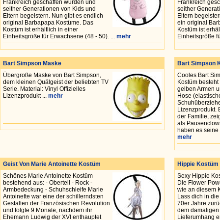
Frankreich geschaffen wurden und
Frankreich ges
seither Generationen von Kids und
seither Generat
Eltern begeistern. Nun gibt es endlich
Eltern begeister
original Barbapapa Kostüme. Das
ein original B
Kostüm ist erhältlich in einer
Kostüm ist erhält
Einheitsgröße für Erwachsene (48 - 50). ...
mehr
Einheitsgröße fü
Bart Simpson Maske
Bart Simpson 
Übergroße Maske von Bart Simpson,
Cooles Bart Si
dem kleinen Quälgeist der beliebten TV
Kostüm besteht a
Serie. Material: Vinyl Offizielles
gelben Armen u
Lizenzprodukt ...
mehr
Hose (elastisch
Schuhüberzieher
Lizenzprodukt. B
der Familie, zei
als Pausenclow
haben es seine L
mehr
Geist Von Marie Antoinette Kostüm
Hippie Kostüm
Schönes Marie Antoinette Kostüm
Sexy Hippie Ko
bestehend aus: - Oberteil - Rock -
Die Flower Powe
Armbedeckung - Schuhschleife Marie
wie an diesem K
Antoinette war eine der schillerndsten
Lass dich in die
Gestalten der Französischen Revolution
70er Jahre zurü
und folgte 9 Monate, nachdem ihr
dem damaligen Z
Ehemann Ludwig der XVI enthauptet
Lieferumhang en