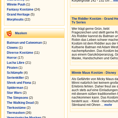
Körpergröße 142 - 152 cm ...
me
Winnie Puuh
(1)
Fantasy Kostüme
(24)
Grand Heritage
(5)
The Riddler Kostüm - Grand He
Morphsuits
(22)
Tv Series
Wer trägt gerne Grün, liebt
Fragezeichen und stellt gerne R
Masken
Als Riddler kannst du Batman u
Robin das Leben schwer mache
Batman und Catwoman
(1)
Kostüm ist dem Riddler aus der 
Kultserie Batman mit Adam West
Clowns
(1)
nachempfunden. Das Kostüm be
Diverse Kostüme
(11)
aus einem Ganzkörperanzug, Gü
Horror
(17)
Maske, Handschuhen und Gehsto
Lucha Libre
(21)
Piraten
(1)
Schlümpfe
(4)
Minnie Maus Kostüm - Disney
Serienkiller
(2)
Als Gefährtin von Micky Maus da
Shrek und Fiona
(1)
Minni natürlich bei keinem groß
Erlebnis fehlen. Daher freut sie 
Spiderman
(1)
auch stets auf eine Einladungen,
Star Wars
(2)
mit diesem süßen traditionellen
nachkommen kann. Das Kostüm
The Simpsons
(2)
besteht aus: - Kleid - Handschuh
The Walking Dead
(3)
Stirnband mit Ohren ...
mehr
Tierkostüme
(2)
Tiermasken
(26)
Venezianische Masken
(3)