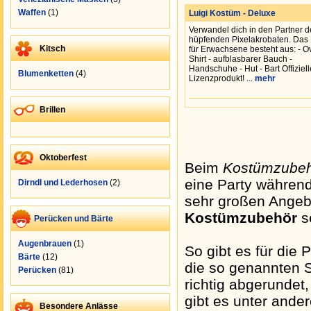
Waffen
(1)
Luigi Kostüm - Deluxe
Verwandel dich in den Partner d
hüpfenden Pixelakrobaten. Das
Kitsch
für Erwachsene besteht aus: - Ov
Shirt - aufblasbarer Bauch -
Handschuhe - Hut - Bart Offiziel
Blumenketten
(4)
Lizenzprodukt! ...
mehr
Brillen
Oktoberfest
Beim
Kostümzube
eine Party währen
Dirndl und Lederhosen
(2)
sehr großen Angeb
Kostümzubehör
s
Perücken und Bärte
Augenbrauen
(1)
So gibt es für die
Bärte
(12)
die so genannten 
Perücken
(81)
richtig abgerundet
gibt es unter and
Besondere Anlässe