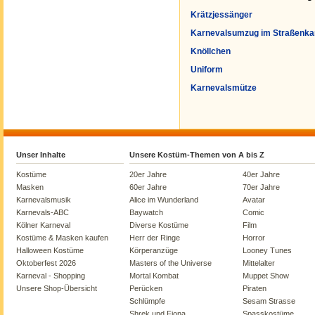
Krätzjessänger
Karnevalsumzug im Straßenka
Knöllchen
Uniform
Karnevalsmütze
Unser Inhalte
Unsere Kostüm-Themen von A bis Z
Kostüme
20er Jahre
40er Jahre
Masken
60er Jahre
70er Jahre
Karnevalsmusik
Alice im Wunderland
Avatar
Karnevals-ABC
Baywatch
Comic
Kölner Karneval
Diverse Kostüme
Film
Kostüme & Masken kaufen
Herr der Ringe
Horror
Halloween Kostüme
Körperanzüge
Looney Tunes
Oktoberfest 2026
Masters of the Universe
Mittelalter
Karneval - Shopping
Mortal Kombat
Muppet Show
Unsere Shop-Übersicht
Perücken
Piraten
Schlümpfe
Sesam Strasse
Shrek und Fiona
Spasskostüme