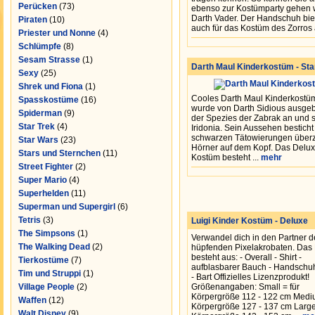
Perücken
(73)
ebenso zur Kostümparty gehen w
Darth Vader. Der Handschuh biet
Piraten
(10)
auch für das Kostüm des Zorros a
Priester und Nonne
(4)
Schlümpfe
(8)
Sesam Strasse
(1)
Darth Maul Kinderkostüm - St
Sexy
(25)
Shrek und Fiona
(1)
Cooles Darth Maul Kinderkostüm. 
Spasskostüme
(16)
wurde von Darth Sidious ausgebi
Spiderman
(9)
der Spezies der Zabrak an und
Star Trek
(4)
Iridonia. Sein Aussehen besticht 
schwarzen Tätowierungen über
Star Wars
(23)
Hörner auf dem Kopf. Das Delux
Stars und Sternchen
(11)
Kostüm besteht ...
mehr
Street Fighter
(2)
Super Mario
(4)
Superhelden
(11)
Superman und Supergirl
(6)
Tetris
(3)
Luigi Kinder Kostüm - Deluxe
The Simpsons
(1)
Verwandel dich in den Partner d
The Walking Dead
(2)
hüpfenden Pixelakrobaten. Das
besteht aus: - Overall - Shirt -
Tierkostüme
(7)
aufblasbarer Bauch - Handschuh
Tim und Struppi
(1)
- Bart Offizielles Lizenzprodukt!
Village People
(2)
Größenangaben: Small = für
Körpergröße 112 - 122 cm Mediu
Waffen
(12)
Körpergröße 127 - 137 cm Large
Walt Disney
(9)