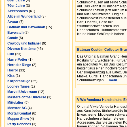
60er Jahre
(4)
Schlumpfhausen auf seine Schl
70er Jahre
(3)
auf. Das kannst Du mit dem Pap
Schlumpf Kostüm jetzt auch im 
Accessoires
(61)
und auf Kostümfesten. Original
Alice im Wunderland
(3)
Schlumpfkostüm bestehend aus
Avatar
(7)
Bart, Oberteil, Hose mit
Stummelschwänzchen und
Batman und Catwoman
(15)
Handschuhen. Hutdurchmesser: 
Baywatch
(2)
kleine blaue Schlümpfe haben ..
Comic
(6)
Cowboy und Indianer
(9)
Diverse Kostüme
(46)
Batman Kostüm Collector Gran
Film
(23)
Das Original Batman Grand Her
Harry Potter
(1)
Kostüm für Erwachsene. Für Sa
ein absolutes Muss! Das Kostü
Herr der Ringe
(2)
besteht aus einen hochwertige
Horror
(33)
Ganzkörperanzug aus Latex, U
Kiss
(1)
Maske, Gürtel, Handschuhen un
Schuhüberzügen. ...
mehr
Körperanzüge
(25)
Looney Tunes
(1)
Marvel Universum
(12)
Masters of the Universe
(3)
V Wie Vendetta Handschuhe E
Mittelalter
(5)
Original V wie Vendetta Hands
Monster AG
(4)
aus Kunstleder. Einheitsgröße fü
Mortal Kombat
(6)
Erwachsene. Mit diesen schwar
Handschuhen erhalten Sie ein
Muppet Show
(4)
Accessoire, das Sie zu vielen 
Party Ponchos
(3)
tragen können. So können Sie al