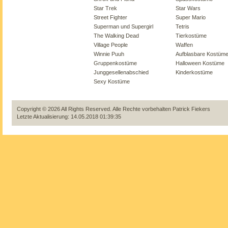
Star Trek
Star Wars
Street Fighter
Super Mario
Superman und Supergirl
Tetris
The Walking Dead
Tierkostüme
Village People
Waffen
Winnie Puuh
Aufblasbare Kostüm
Gruppenkostüme
Halloween Kostüme
Junggesellenabschied
Kinderkostüme
Sexy Kostüme
Copyright © 2026 All Rights Reserved. Alle Rechte vorbehalten
Patrick Fiekers
Letzte Aktualisierung: 14.05.2018 01:39:35