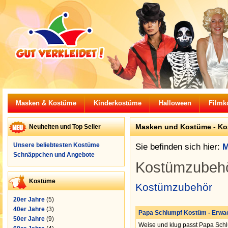
Masken & Kostüme
Kinderkostüme
Halloween
Filmk
Masken und Kostüme -
Ko
Neuheiten und Top Seller
Unsere beliebtesten Kostüme
Sie befinden sich hier:
M
Schnäppchen und Angebote
Kostümzubeh
Kostüme
Kostümzubehör
20er Jahre
(5)
40er Jahre
(3)
Papa Schlumpf Kostüm - Erwa
50er Jahre
(9)
Weise und klug passt Papa Schl