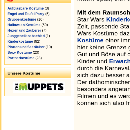
Aufblasbare Kostüme
(3)
Mit dem Raumschi
Engel und Teufel Party
(5)
Star Wars
Kinder
Gruppenkostüme
(10)
Halloween Kostüme
(50)
Zeit, passende St
Hexen und Zauberer
(7)
Wars Kostüme dazu
Junggesellenabschied
(1)
Kostüme
einer imm
Kinderkostüme
(82)
hier keine Grenze 
Piraten und Seeräuber
(10)
Sexy Kostüme
(23)
Gut und Böse auf d
Partnerkostüme
(28)
Kinder und
Erwac
durch die Karneval
Unsere Kostüme
sich dazu besser a
Der dathomirische
besonders angetan
Filmen und es wer
können sich also fr