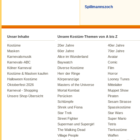
Spillmannszoch
Unser Inhalte
Unsere Kostüm-Themen von A bis Z
Kostüme
20er Jahre
40er Jahre
Masken
60er Jahre
70er Jahre
Karnevalsmusik
Alice im Wunderland
Avatar
Karnevals-ABC
Baywatch
Comic
Kölner Karneval
Diverse Kostüme
Film
Kostüme & Masken kaufen
Herr der Ringe
Horror
Halloween Kostüme
Körperanzüge
Looney Tunes
Oktoberfest 2026
Masters of the Universe
Mittelalter
Karneval - Shopping
Mortal Kombat
Muppet Show
Unsere Shop-Übersicht
Perücken
Piraten
Schlümpfe
Sesam Strasse
Shrek und Fiona
Spasskostüme
Star Trek
Star Wars
Street Fighter
Super Mario
Superman und Supergirl
Tetris
The Walking Dead
Tierkostüme
Village People
Waffen