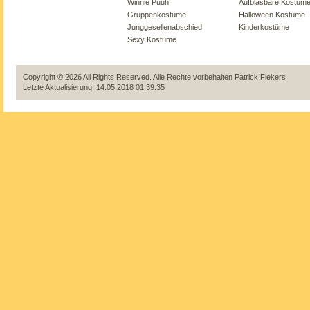
Winnie Puuh
Aufblasbare Kostüm
Gruppenkostüme
Halloween Kostüme
Junggesellenabschied
Kinderkostüme
Sexy Kostüme
Copyright © 2026 All Rights Reserved. Alle Rechte vorbehalten
Patrick Fiekers
Letzte Aktualisierung: 14.05.2018 01:39:35