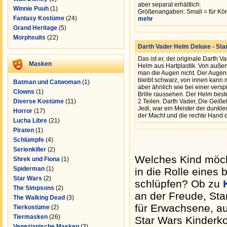
aber separat erhältlich.
Winnie Puuh
(1)
Größenangaben: Small = für Körp
Fantasy Kostüme
(24)
mehr
Grand Heritage
(5)
Morphsuits
(22)
Darth Vader Helm Deluxe - St
Das ist er, der originale Darth V
Masken
Helm aus Hartplastik. Von außen
man die Augen nicht. Der Augen
bleibt schwarz, von innen kann
Batman und Catwoman
(1)
aber ähnlich wie bei einer versp
Clowns
(1)
Brille raussehen. Der Helm best
Diverse Kostüme
(11)
2 Teilen. Darth Vader, Die Geiße
Jedi, war ein Meister der dunkle
Horror
(17)
der Macht und die rechte Hand d
Lucha Libre
(21)
Piraten
(1)
Schlümpfe
(4)
Serienkiller
(2)
Welches Kind möcht
Shrek und Fiona
(1)
Spiderman
(1)
in die Rolle eines
Star Wars
(2)
schlüpfen? Ob zu
The Simpsons
(2)
an der Freude, St
The Walking Dead
(3)
für Erwachsene, au
Tierkostüme
(2)
Tiermasken
(26)
Star Wars Kinderk
Venezianische Masken
(3)