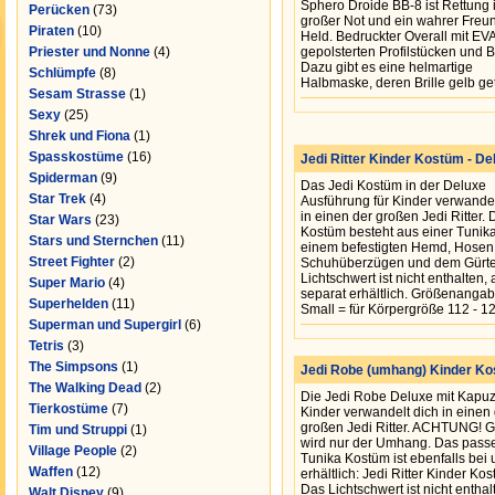
Sphero Droide BB-8 ist Rettung 
Perücken
(73)
großer Not und ein wahrer Freu
Piraten
(10)
Held. Bedruckter Overall mit EV
Priester und Nonne
(4)
gepolsterten Profilstücken und Br
Dazu gibt es eine helmartige
Schlümpfe
(8)
Halbmaske, deren Brille gelb getö
Sesam Strasse
(1)
Sexy
(25)
Shrek und Fiona
(1)
Spasskostüme
(16)
Jedi Ritter Kinder Kostüm - De
Spiderman
(9)
Das Jedi Kostüm in der Deluxe
Star Trek
(4)
Ausführung für Kinder verwandel
in einen der großen Jedi Ritter. 
Star Wars
(23)
Kostüm besteht aus einer Tunika
Stars und Sternchen
(11)
einem befestigten Hemd, Hosen
Street Fighter
(2)
Schuhüberzügen und dem Gürte
Lichtschwert ist nicht enthalten,
Super Mario
(4)
separat erhältlich. Größenangab
Superhelden
(11)
Small = für Körpergröße 112 - 12
Superman und Supergirl
(6)
Tetris
(3)
The Simpsons
(1)
Jedi Robe (umhang) Kinder Ko
The Walking Dead
(2)
Die Jedi Robe Deluxe mit Kapuz
Tierkostüme
(7)
Kinder verwandelt dich in einen
großen Jedi Ritter. ACHTUNG! Ge
Tim und Struppi
(1)
wird nur der Umhang. Das pass
Village People
(2)
Tunika Kostüm ist ebenfalls bei 
Waffen
(12)
erhältlich: Jedi Ritter Kinder Ko
Das Lichtschwert ist nicht enthal
Walt Disney
(9)