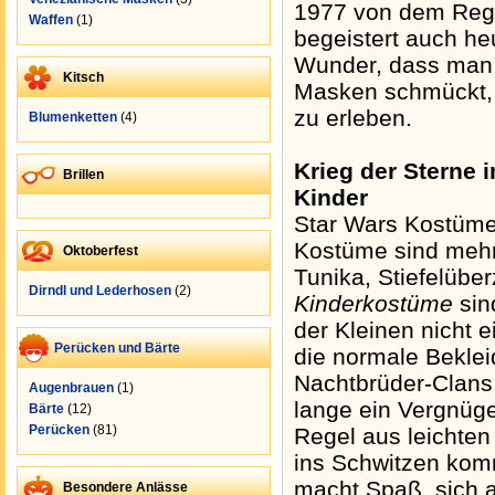
1977 von dem Regi
Waffen
(1)
begeistert auch he
Wunder, dass man s
Kitsch
Masken schmückt, 
zu erleben.
Blumenketten
(4)
Krieg der Sterne 
Brillen
Kinder
Star Wars Kostüme
Kostüme sind mehr
Oktoberfest
Tunika, Stiefelübe
Dirndl und Lederhosen
(2)
Kinderkostüme
sin
der Kleinen nicht
Perücken und Bärte
die normale Beklei
Nachtbrüder-Clans
Augenbrauen
(1)
lange ein Vergnüge
Bärte
(12)
Perücken
(81)
Regel aus leichten
ins Schwitzen kom
macht Spaß, sich a
Besondere Anlässe