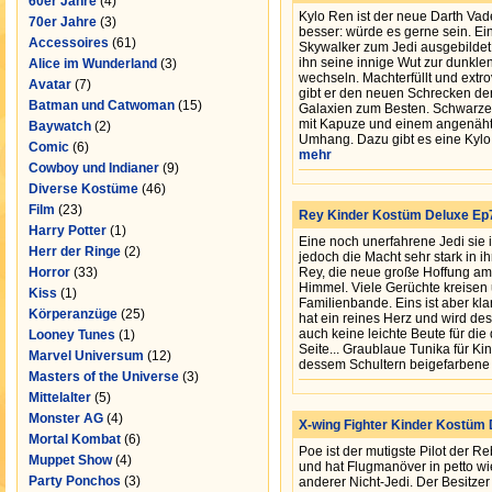
60er Jahre
(4)
Kylo Ren ist der neue Darth Vad
70er Jahre
(3)
besser: würde es gerne sein. Ei
Accessoires
(61)
Skywalker zum Jedi ausgebildet,
ihn seine innige Wut zur dunklen
Alice im Wunderland
(3)
wechseln. Machterfüllt und extrov
Avatar
(7)
gibt er den neuen Schrecken de
Batman und Catwoman
(15)
Galaxien zum Besten. Schwarz
mit Kapuze und einem angenäh
Baywatch
(2)
Umhang. Dazu gibt es eine Kylo
Comic
(6)
mehr
Cowboy und Indianer
(9)
Diverse Kostüme
(46)
Film
(23)
Rey Kinder Kostüm Deluxe Ep7
Harry Potter
(1)
Eine noch unerfahrene Jedi sie i
Herr der Ringe
(2)
jedoch die Macht sehr stark in ihr
Horror
(33)
Rey, die neue große Hoffung am
Himmel. Viele Gerüchte kreisen
Kiss
(1)
Familienbande. Eins ist aber klar
Körperanzüge
(25)
hat ein reines Herz und wird de
auch keine leichte Beute für die
Looney Tunes
(1)
Seite... Graublaue Tunika für Ki
Marvel Universum
(12)
dessem Schultern beigefarbene 
Masters of the Universe
(3)
Mittelalter
(5)
Monster AG
(4)
X-wing Fighter Kinder Kostüm 
Mortal Kombat
(6)
Poe ist der mutigste Pilot der Re
Muppet Show
(4)
und hat Flugmanöver in petto wi
Party Ponchos
(3)
anderer Nicht-Jedi. Der Besitzer