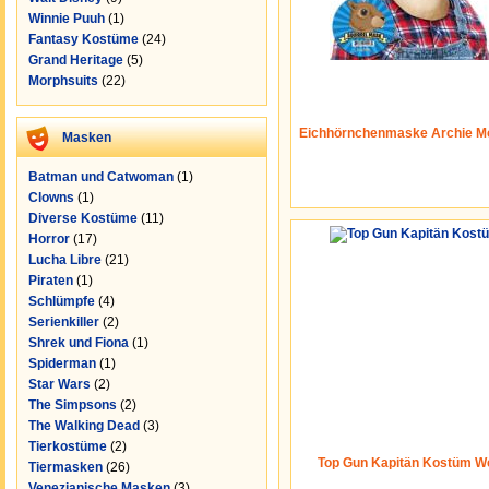
Winnie Puuh
(1)
Fantasy Kostüme
(24)
Grand Heritage
(5)
Morphsuits
(22)
Eichhörnchenmaske Archie M
Masken
Batman und Catwoman
(1)
Clowns
(1)
Diverse Kostüme
(11)
Horror
(17)
Lucha Libre
(21)
Piraten
(1)
Schlümpfe
(4)
Serienkiller
(2)
Shrek und Fiona
(1)
Spiderman
(1)
Star Wars
(2)
The Simpsons
(2)
The Walking Dead
(3)
Tierkostüme
(2)
Top Gun Kapitän Kostüm W
Tiermasken
(26)
Venezianische Masken
(3)