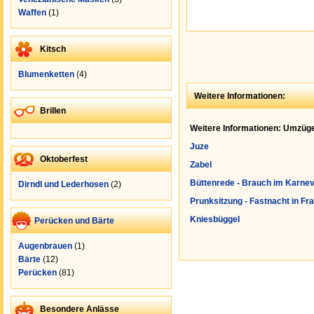
Waffen
(1)
Kitsch
Blumenketten
(4)
Weitere Informationen:
Brillen
Weitere Informationen: Umzüge
Juze
Oktoberfest
Zabel
Büttenrede - Brauch im Karnev
Dirndl und Lederhosen
(2)
Prunksitzung - Fastnacht in Fr
Kniesbüggel
Perücken und Bärte
Augenbrauen
(1)
Bärte
(12)
Perücken
(81)
Besondere Anlässe