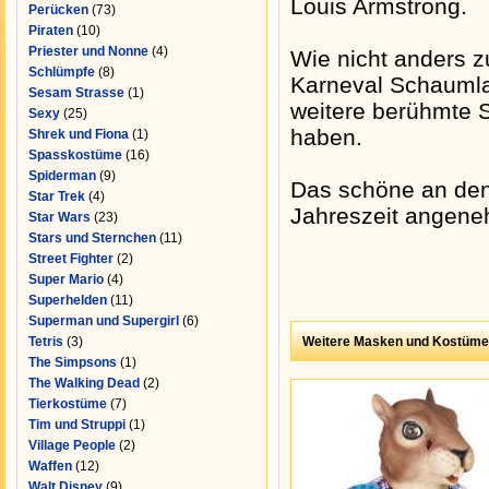
Louis Armstrong.
Perücken
(73)
Piraten
(10)
Priester und Nonne
(4)
Wie nicht anders zu
Schlümpfe
(8)
Karneval Schaumla
Sesam Strasse
(1)
weitere berühmte 
Sexy
(25)
haben.
Shrek und Fiona
(1)
Spasskostüme
(16)
Spiderman
(9)
Das schöne an de
Star Trek
(4)
Jahreszeit angene
Star Wars
(23)
Stars und Sternchen
(11)
Street Fighter
(2)
Super Mario
(4)
Superhelden
(11)
Superman und Supergirl
(6)
Tetris
(3)
Weitere Masken und Kostüme
The Simpsons
(1)
The Walking Dead
(2)
Tierkostüme
(7)
Tim und Struppi
(1)
Village People
(2)
Waffen
(12)
Walt Disney
(9)