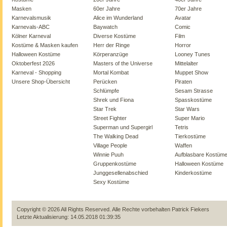
Masken
60er Jahre
70er Jahre
Karnevalsmusik
Alice im Wunderland
Avatar
Karnevals-ABC
Baywatch
Comic
Kölner Karneval
Diverse Kostüme
Film
Kostüme & Masken kaufen
Herr der Ringe
Horror
Halloween Kostüme
Körperanzüge
Looney Tunes
Oktoberfest 2026
Masters of the Universe
Mittelalter
Karneval - Shopping
Mortal Kombat
Muppet Show
Unsere Shop-Übersicht
Perücken
Piraten
Schlümpfe
Sesam Strasse
Shrek und Fiona
Spasskostüme
Star Trek
Star Wars
Street Fighter
Super Mario
Superman und Supergirl
Tetris
The Walking Dead
Tierkostüme
Village People
Waffen
Winnie Puuh
Aufblasbare Kostüm
Gruppenkostüme
Halloween Kostüme
Junggesellenabschied
Kinderkostüme
Sexy Kostüme
Copyright © 2026 All Rights Reserved. Alle Rechte vorbehalten
Patrick Fiekers
Letzte Aktualisierung: 14.05.2018 01:39:35