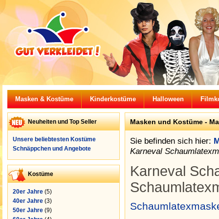
Masken & Kostüme
Kinderkostüme
Halloween
Filmk
Masken und Kostüme -
Ma
Neuheiten und Top Seller
Unsere beliebtesten Kostüme
Sie befinden sich hier:
M
Schnäppchen und Angebote
Karneval Schaumlatex
Karneval Sch
Kostüme
Schaumlatex
20er Jahre
(5)
40er Jahre
(3)
Schaumlatexmask
50er Jahre
(9)