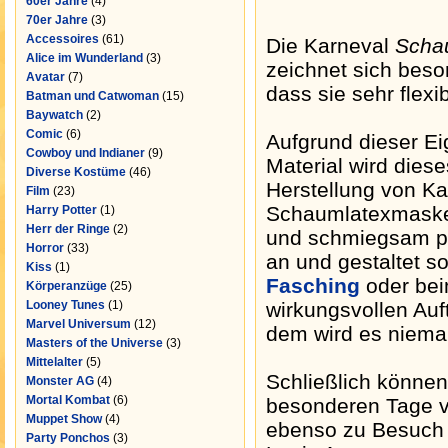
60er Jahre
(4)
70er Jahre
(3)
Accessoires
(61)
Die Karneval
Scha
Alice im Wunderland
(3)
zeichnet sich beso
Avatar
(7)
dass sie sehr flexib
Batman und Catwoman
(15)
Baywatch
(2)
Comic
(6)
Aufgrund dieser E
Cowboy und Indianer
(9)
Material wird dieses
Diverse Kostüme
(46)
Herstellung von Ka
Film
(23)
Schaumlatexmaske
Harry Potter
(1)
Herr der Ringe
(2)
und schmiegsam pa
Horror
(33)
an und gestaltet 
Kiss
(1)
Fasching
oder bei
Körperanzüge
(25)
Looney Tunes
(1)
wirkungsvollen Auft
Marvel Universum
(12)
dem wird es niemal
Masters of the Universe
(3)
Mittelalter
(5)
Schließlich können
Monster AG
(4)
Mortal Kombat
(6)
besonderen Tage ve
Muppet Show
(4)
ebenso zu Besuch 
Party Ponchos
(3)