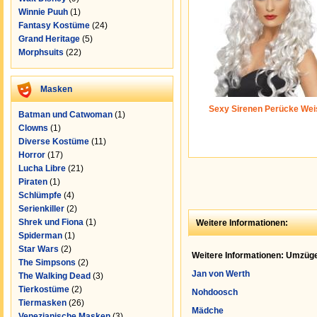
Winnie Puuh
(1)
Fantasy Kostüme
(24)
Grand Heritage
(5)
Morphsuits
(22)
Masken
Sexy Sirenen Perücke Wei
Batman und Catwoman
(1)
Clowns
(1)
Diverse Kostüme
(11)
Horror
(17)
Lucha Libre
(21)
Piraten
(1)
Schlümpfe
(4)
Serienkiller
(2)
Shrek und Fiona
(1)
Weitere Informationen:
Spiderman
(1)
Star Wars
(2)
Weitere Informationen: Umzüge
The Simpsons
(2)
Jan von Werth
The Walking Dead
(3)
Tierkostüme
(2)
Nohdoosch
Tiermasken
(26)
Mädche
Venezianische Masken
(3)