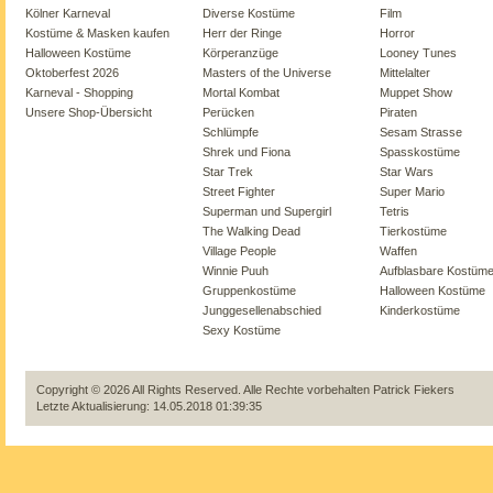
Kölner Karneval
Diverse Kostüme
Film
Kostüme & Masken kaufen
Herr der Ringe
Horror
Halloween Kostüme
Körperanzüge
Looney Tunes
Oktoberfest 2026
Masters of the Universe
Mittelalter
Karneval - Shopping
Mortal Kombat
Muppet Show
Unsere Shop-Übersicht
Perücken
Piraten
Schlümpfe
Sesam Strasse
Shrek und Fiona
Spasskostüme
Star Trek
Star Wars
Street Fighter
Super Mario
Superman und Supergirl
Tetris
The Walking Dead
Tierkostüme
Village People
Waffen
Winnie Puuh
Aufblasbare Kostüm
Gruppenkostüme
Halloween Kostüme
Junggesellenabschied
Kinderkostüme
Sexy Kostüme
Copyright © 2026 All Rights Reserved. Alle Rechte vorbehalten
Patrick Fiekers
Letzte Aktualisierung: 14.05.2018 01:39:35