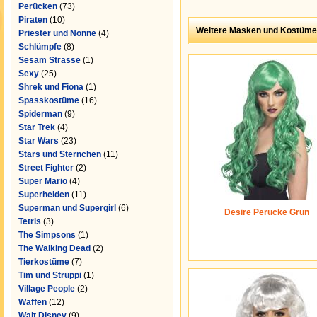
Perücken
(73)
Piraten
(10)
Weitere Masken und Kostüme
Priester und Nonne
(4)
Schlümpfe
(8)
Sesam Strasse
(1)
Sexy
(25)
Shrek und Fiona
(1)
Spasskostüme
(16)
Spiderman
(9)
Star Trek
(4)
Star Wars
(23)
Stars und Sternchen
(11)
Street Fighter
(2)
Super Mario
(4)
Superhelden
(11)
Superman und Supergirl
(6)
Desire Perücke Grün
Tetris
(3)
The Simpsons
(1)
The Walking Dead
(2)
Tierkostüme
(7)
Tim und Struppi
(1)
Village People
(2)
Waffen
(12)
Walt Disney
(9)