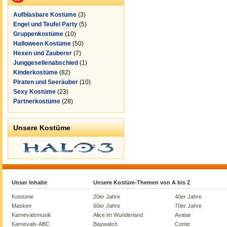
Aufblasbare Kostüme
(3)
Engel und Teufel Party
(5)
Gruppenkostüme
(10)
Halloween Kostüme
(50)
Hexen und Zauberer
(7)
Junggesellenabschied
(1)
Kinderkostüme
(82)
Piraten und Seeräuber
(10)
Sexy Kostüme
(23)
Partnerkostüme
(28)
Unsere Kostüme
Unser Inhalte
Unsere Kostüm-Themen von A bis Z
Kostüme
20er Jahre
40er Jahre
Masken
60er Jahre
70er Jahre
Karnevalsmusik
Alice im Wunderland
Avatar
Karnevals-ABC
Baywatch
Comic