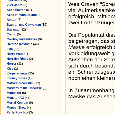
60er Jahre
(4)
Wes Craven “Screa
70er Jahre
(3)
viel Aufmerksamkei
Accessoires
(61)
Alice im Wunderland
(3)
erfolgreich. Mittle
Avatar
(7)
zwei Fortsetzunge
Batman und Catwoman
(15)
Baywatch
(2)
Die Popularität die
Comic
(6)
Cowboy und Indianer
(9)
beigetragen, das s
Diverse Kostüme
(46)
Maske
erfolgreich
Film
(23)
Verkleidungswelt g
Harry Potter
(1)
Aussehen der Sc
Herr der Ringe
(2)
Horror
(33)
sich durch besonde
Kiss
(1)
ein Schrei ausgest
Körperanzüge
(25)
noch einen kleine
Looney Tunes
(1)
Marvel Universum
(12)
Masters of the Universe
(3)
In Zusammenhang 
Mittelalter
(5)
Maske
das Aussehe
Monster AG
(4)
Mortal Kombat
(6)
Muppet Show
(4)
Party Ponchos
(3)