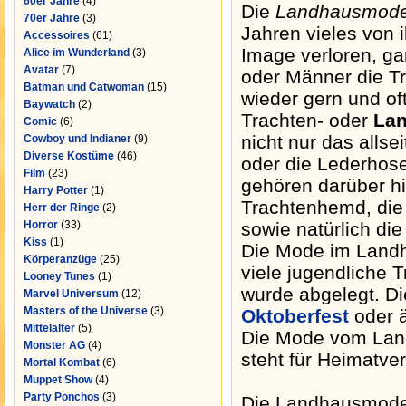
60er Jahre
(4)
Die
Landhausmod
70er Jahre
(3)
Jahren vieles von
Accessoires
(61)
Image verloren, ga
Alice im Wunderland
(3)
Avatar
(7)
oder Männer die T
Batman und Catwoman
(15)
wieder gern und of
Baywatch
(2)
Trachten- oder
La
Comic
(6)
nicht nur das alls
Cowboy und Indianer
(9)
Diverse Kostüme
(46)
oder die Lederhos
Film
(23)
gehören darüber h
Harry Potter
(1)
Trachtenhemd, die 
Herr der Ringe
(2)
Horror
(33)
sowie natürlich d
Kiss
(1)
Die Mode im Landha
Körperanzüge
(25)
viele jugendliche 
Looney Tunes
(1)
wurde abgelegt. D
Marvel Universum
(12)
Masters of the Universe
(3)
Oktoberfest
oder ä
Mittelalter
(5)
Die Mode vom Land 
Monster AG
(4)
steht für Heimatve
Mortal Kombat
(6)
Muppet Show
(4)
Party Ponchos
(3)
Die Landhausmode z