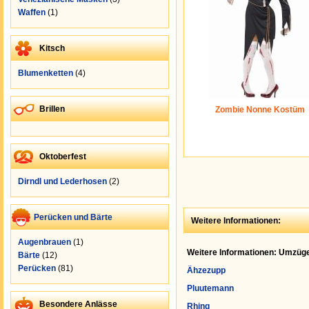
Waffen
(1)
Kitsch
Blumenketten
(4)
Brillen
Zombie Nonne Kostüm
Oktoberfest
Dirndl und Lederhosen
(2)
Perücken und Bärte
Weitere Informationen:
Augenbrauen
(1)
Weitere Informationen: Umzüge
Bärte
(12)
Perücken
(81)
Ähzezupp
Pluutemann
Besondere Anlässe
Rhing