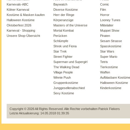
Karnevals-ABC
Baywatch
Comic
Kölner Karneval
Diverse Kostüme
Film
Kostüme & Masken kaufen
Herr der Ringe
Horror
Halloween Kostüme
Körperanzüge
Looney Tunes
Oktoberfest 2026
Masters of the Universe
Mittelalter
Karneval - Shopping
Mortal Kombat
Muppet Show
Unsere Shop-Übersicht
Perücken
Piraten
Schlümpfe
Sesam Strasse
Shrek und Fiona
Spasskostüme
Star Trek
Star Wars
Street Fighter
Super Mario
Superman und Supergirl
Tetris
The Walking Dead
Tierkostüme
Village People
Waffen
Winnie Puuh
Aufblasbare Kostüm
Gruppenkostüme
Halloween Kostüme
Junggesellenabschied
Kinderkostüme
Sexy Kostüme
Copyright © 2026 All Rights Reserved. Alle Rechte vorbehalten
Patrick Fiekers
Letzte Aktualisierung: 14.05.2018 01:39:35