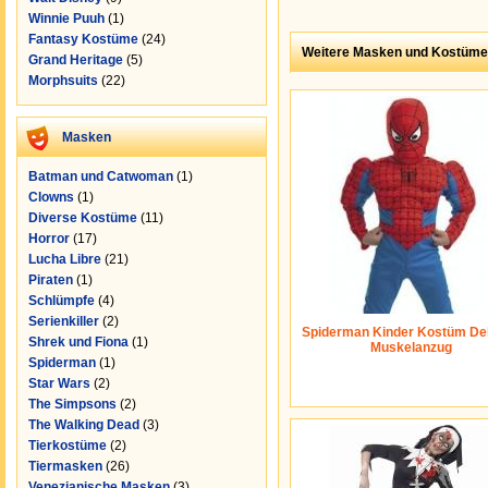
Winnie Puuh
(1)
Fantasy Kostüme
(24)
Weitere Masken und Kostüme
Grand Heritage
(5)
Morphsuits
(22)
Masken
Batman und Catwoman
(1)
Clowns
(1)
Diverse Kostüme
(11)
Horror
(17)
Lucha Libre
(21)
Piraten
(1)
Schlümpfe
(4)
Serienkiller
(2)
Spiderman Kinder Kostüm Del
Shrek und Fiona
(1)
Muskelanzug
Spiderman
(1)
Star Wars
(2)
The Simpsons
(2)
The Walking Dead
(3)
Tierkostüme
(2)
Tiermasken
(26)
Venezianische Masken
(3)