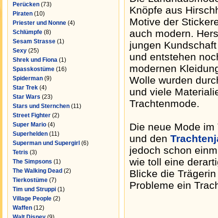
Perücken
(73)
Knöpfe aus Hirschh
Piraten
(10)
Motive der Stickere
Priester und Nonne
(4)
auch modern. Hers
Schlümpfe
(8)
Sesam Strasse
(1)
jungen Kundschaft
Sexy
(25)
und entstehen noch
Shrek und Fiona
(1)
modernen Kleidung 
Spasskostüme
(16)
Wolle wurden durch
Spiderman
(9)
Star Trek
(4)
und viele Material
Star Wars
(23)
Trachtenmode.
Stars und Sternchen
(11)
Street Fighter
(2)
Super Mario
(4)
Die neue Mode im T
Superhelden
(11)
und den
Trachtenj
Superman und Supergirl
(6)
jedoch schon einma
Tetris
(3)
wie toll eine dera
The Simpsons
(1)
The Walking Dead
(2)
Blicke die Trägerin
Tierkostüme
(7)
Probleme ein Trac
Tim und Struppi
(1)
Village People
(2)
Waffen
(12)
Walt Disney
(9)