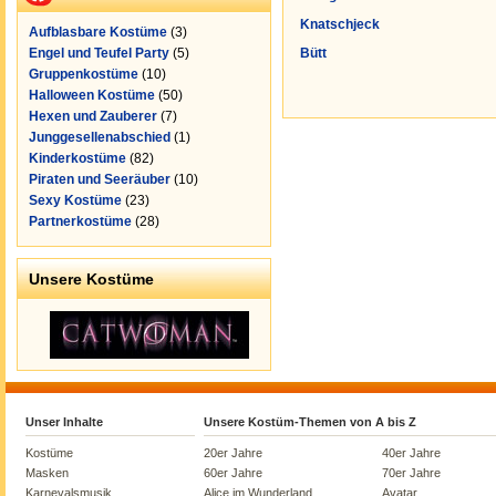
Knatschjeck
Aufblasbare Kostüme
(3)
Engel und Teufel Party
(5)
Bütt
Gruppenkostüme
(10)
Halloween Kostüme
(50)
Hexen und Zauberer
(7)
Junggesellenabschied
(1)
Kinderkostüme
(82)
Piraten und Seeräuber
(10)
Sexy Kostüme
(23)
Partnerkostüme
(28)
Unsere Kostüme
Unser Inhalte
Unsere Kostüm-Themen von A bis Z
Kostüme
20er Jahre
40er Jahre
Masken
60er Jahre
70er Jahre
Karnevalsmusik
Alice im Wunderland
Avatar