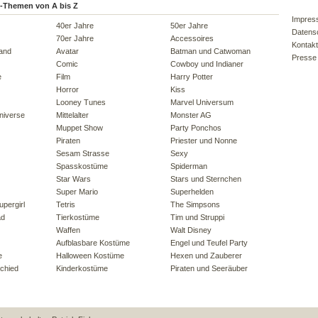
-Themen von A bis Z
Impres
40er Jahre
50er Jahre
Datens
70er Jahre
Accessoires
Kontakt
land
Avatar
Batman und Catwoman
Presse
Comic
Cowboy und Indianer
e
Film
Harry Potter
Horror
Kiss
Looney Tunes
Marvel Universum
niverse
Mittelalter
Monster AG
Muppet Show
Party Ponchos
Piraten
Priester und Nonne
Sesam Strasse
Sexy
Spasskostüme
Spiderman
Star Wars
Stars und Sternchen
Super Mario
Superhelden
pergirl
Tetris
The Simpsons
ad
Tierkostüme
Tim und Struppi
Waffen
Walt Disney
Aufblasbare Kostüme
Engel und Teufel Party
e
Halloween Kostüme
Hexen und Zauberer
chied
Kinderkostüme
Piraten und Seeräuber