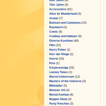
60er Jahre
(4)
70er Jahre
(3)
Accessoires
(61)
Alice im Wunderland
(3)
Avatar
(7)
Batman und Catwoman
(15)
Baywatch
(2)
Comic
(6)
Cowboy und Indianer
(9)
Diverse Kostüme
(46)
Film
(23)
Harry Potter
(1)
Herr der Ringe
(2)
Horror
(33)
Kiss
(1)
Körperanzüge
(25)
Looney Tunes
(1)
Marvel Universum
(12)
Masters of the Universe
(3)
Mittelalter
(5)
Monster AG
(4)
Mortal Kombat
(6)
Muppet Show
(4)
Party Ponchos
(3)