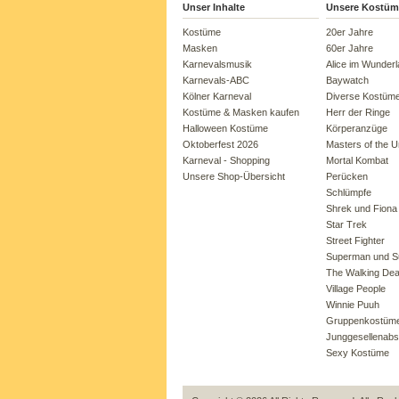
Unser Inhalte
Unsere Kostüm
Kostüme
20er Jahre
Masken
60er Jahre
Karnevalsmusik
Alice im Wunder
Karnevals-ABC
Baywatch
Kölner Karneval
Diverse Kostüm
Kostüme & Masken kaufen
Herr der Ringe
Halloween Kostüme
Körperanzüge
Oktoberfest 2026
Masters of the U
Karneval - Shopping
Mortal Kombat
Unsere Shop-Übersicht
Perücken
Schlümpfe
Shrek und Fiona
Star Trek
Street Fighter
Superman und Su
The Walking De
Village People
Winnie Puuh
Gruppenkostüm
Junggesellenabs
Sexy Kostüme