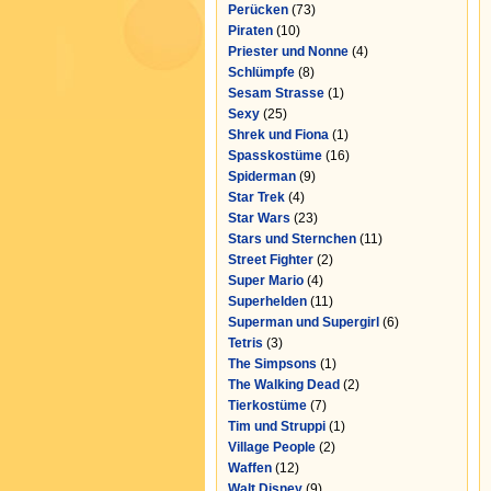
Perücken
(73)
Piraten
(10)
Priester und Nonne
(4)
Schlümpfe
(8)
Sesam Strasse
(1)
Sexy
(25)
Shrek und Fiona
(1)
Spasskostüme
(16)
Spiderman
(9)
Star Trek
(4)
Star Wars
(23)
Stars und Sternchen
(11)
Street Fighter
(2)
Super Mario
(4)
Superhelden
(11)
Superman und Supergirl
(6)
Tetris
(3)
The Simpsons
(1)
The Walking Dead
(2)
Tierkostüme
(7)
Tim und Struppi
(1)
Village People
(2)
Waffen
(12)
Walt Disney
(9)