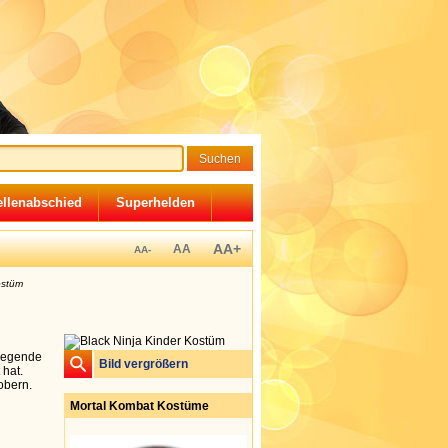
llenabschied
Superhelden
AA+
AA
AA-
ostüm
 Legende
Bild vergrößern
 hat.
obern.
Mortal Kombat Kostüme