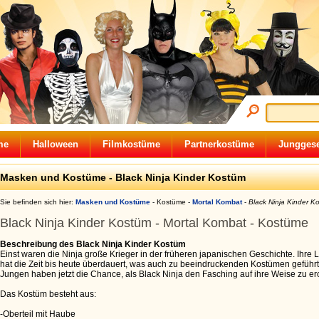
me
Halloween
Filmkostüme
Partnerkostüme
Junggese
Masken und Kostüme - Black Ninja Kinder Kostüm
Sie befinden sich hier:
Masken und Kostüme
-
Kostüme
-
Mortal Kombat
-
Black Ninja Kinder K
Black Ninja Kinder Kostüm - Mortal Kombat - Kostüme
Beschreibung des Black Ninja Kinder Kostüm
Einst waren die Ninja große Krieger in der früheren japanischen Geschichte. Ihre
hat die Zeit bis heute überdauert, was auch zu beeindruckenden Kostümen geführt
Jungen haben jetzt die Chance, als Black Ninja den Fasching auf ihre Weise zu er
Das Kostüm besteht aus:
-Oberteil mit Haube