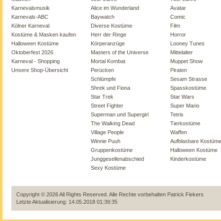
Karnevalsmusik
Alice im Wunderland
Avatar
Karnevals-ABC
Baywatch
Comic
Kölner Karneval
Diverse Kostüme
Film
Kostüme & Masken kaufen
Herr der Ringe
Horror
Halloween Kostüme
Körperanzüge
Looney Tunes
Oktoberfest 2026
Masters of the Universe
Mittelalter
Karneval - Shopping
Mortal Kombat
Muppet Show
Unsere Shop-Übersicht
Perücken
Piraten
Schlümpfe
Sesam Strasse
Shrek und Fiona
Spasskostüme
Star Trek
Star Wars
Street Fighter
Super Mario
Superman und Supergirl
Tetris
The Walking Dead
Tierkostüme
Village People
Waffen
Winnie Puuh
Aufblasbare Kostüm
Gruppenkostüme
Halloween Kostüme
Junggesellenabschied
Kinderkostüme
Sexy Kostüme
Copyright © 2026 All Rights Reserved. Alle Rechte vorbehalten
Patrick Fiekers
Letzte Aktualisierung: 14.05.2018 01:39:35