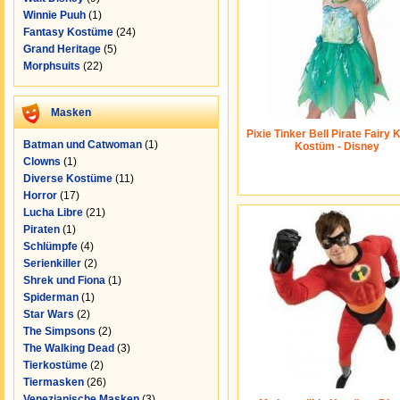
Winnie Puuh
(1)
Fantasy Kostüme
(24)
Grand Heritage
(5)
Morphsuits
(22)
Masken
Pixie Tinker Bell Pirate Fairy 
Batman und Catwoman
(1)
Kostüm - Disney
Clowns
(1)
Diverse Kostüme
(11)
Horror
(17)
Lucha Libre
(21)
Piraten
(1)
Schlümpfe
(4)
Serienkiller
(2)
Shrek und Fiona
(1)
Spiderman
(1)
Star Wars
(2)
The Simpsons
(2)
The Walking Dead
(3)
Tierkostüme
(2)
Tiermasken
(26)
Venezianische Masken
(3)