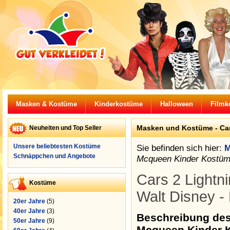
Masken & Kostüme
Kinderkostüme
Halloween
Filmk
Masken und Kostüme - Car
Neuheiten und Top Seller
Unsere beliebtesten Kostüme
Sie befinden sich hier:
M
Schnäppchen und Angebote
Mcqueen Kinder Kostüm
Cars 2 Lightn
Kostüme
Walt Disney -
20er Jahre
(5)
40er Jahre
(3)
Beschreibung des
50er Jahre
(9)
Mcqueen Kinder K