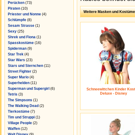
Perücken
(73)
Piraten
(10)
Weitere Masken und Kostüme
Priester und Nonne
(4)
Schlümpfe
(8)
Sesam Strasse
(1)
Sexy
(25)
Shrek und Fiona
(1)
Spasskostüme
(16)
Spiderman
(9)
Star Trek
(4)
Star Wars
(23)
Stars und Sternchen
(11)
Street Fighter
(2)
Super Mario
(4)
Superhelden
(11)
Superman und Supergirl
(6)
Schneewittchen Kinder Kos
Deluxe - Disney
Tetris
(3)
The Simpsons
(1)
The Walking Dead
(2)
Tierkostüme
(7)
Tim und Struppi
(1)
Village People
(2)
Waffen
(12)
Walt Disney
(9)