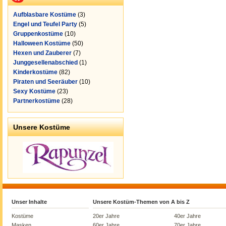
Aufblasbare Kostüme
(3)
Engel und Teufel Party
(5)
Gruppenkostüme
(10)
Halloween Kostüme
(50)
Hexen und Zauberer
(7)
Junggesellenabschied
(1)
Kinderkostüme
(82)
Piraten und Seeräuber
(10)
Sexy Kostüme
(23)
Partnerkostüme
(28)
Unsere Kostüme
Unser Inhalte
Unsere Kostüm-Themen von A bis Z
Kostüme
20er Jahre
40er Jahre
Masken
60er Jahre
70er Jahre