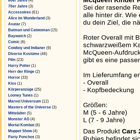
60er Jahre
(4)
Sei der rasende Re
70er Jahre
(3)
Accessoires
(61)
alle hinter dir. Wie 
Alice im Wunderland
(3)
du dein Ziel, die n
Avatar
(7)
Batman und Catwoman
(15)
Baywatch
(2)
Roter Overall mit B
Comic
(6)
schwarzweißem Ka
Cowboy und Indianer
(9)
McQueen-Aufdruck 
Diverse Kostüme
(46)
gibt es eine pass
Film
(23)
Harry Potter
(1)
Herr der Ringe
(2)
Im Lieferumfang en
Horror
(33)
- Overall
Kiss
(1)
- Kopfbedeckung
Körperanzüge
(25)
Looney Tunes
(1)
Marvel Universum
(12)
Größen:
Masters of the Universe
(3)
M (5 - 6 Jahre)
Mittelalter
(5)
L (7 - 9 Jahre)
Monster AG
(4)
Mortal Kombat
(6)
Das Produkt
Cars 
Muppet Show
(4)
Party Ponchos
(3)
Rubies befindet si