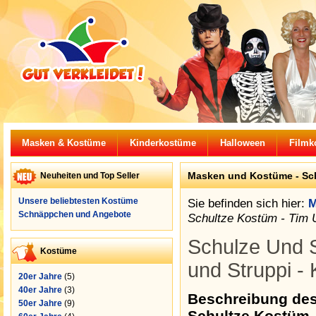
Masken & Kostüme
Kinderkostüme
Halloween
Filmk
Masken und Kostüme - Sch
Neuheiten und Top Seller
Unsere beliebtesten Kostüme
Sie befinden sich hier:
M
Schnäppchen und Angebote
Schultze Kostüm - Tim 
Schulze Und S
Kostüme
und Struppi -
20er Jahre
(5)
40er Jahre
(3)
Beschreibung de
50er Jahre
(9)
Schultze Kostüm 