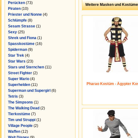
Perücken
(73)
Weitere Masken und Kostüme
Piraten
(10)
Priester und Nonne
(4)
Schlümpfe
(8)
Sesam Strasse
(1)
Sexy
(25)
Shrek und Fiona
(1)
Spasskostüme
(16)
Spiderman
(9)
Star Trek
(4)
Star Wars
(23)
Stars und Sternchen
(11)
Street Fighter
(2)
Super Mario
(4)
Pharao Kostüm - Ägypter Ko
Superhelden
(11)
Superman und Supergirl
(6)
Tetris
(3)
The Simpsons
(1)
The Walking Dead
(2)
Tierkostüme
(7)
Tim und Struppi
(1)
Village People
(2)
Waffen
(12)
Walt Disney
(9)