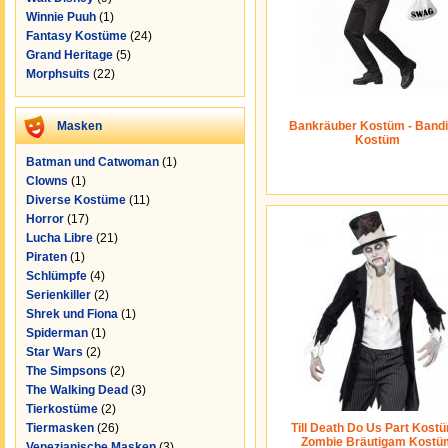
Winnie Puuh
(1)
Fantasy Kostüme
(24)
Grand Heritage
(5)
Morphsuits
(22)
Masken
Bankräuber Kostüm - Bandi
Kostüm
Batman und Catwoman
(1)
Clowns
(1)
Diverse Kostüme
(11)
Horror
(17)
Lucha Libre
(21)
Piraten
(1)
Schlümpfe
(4)
Serienkiller
(2)
Shrek und Fiona
(1)
Spiderman
(1)
Star Wars
(2)
The Simpsons
(2)
The Walking Dead
(3)
Tierkostüme
(2)
Tiermasken
(26)
Till Death Do Us Part Kostü
Zombie Bräutigam Kostü
Venezianische Masken
(3)