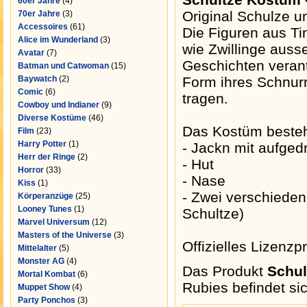
60er Jahre
(4)
Original Schulze u
70er Jahre
(3)
Accessoires
(61)
Die Figuren aus Ti
Alice im Wunderland
(3)
wie Zwillinge auss
Avatar
(7)
Geschichten verantw
Batman und Catwoman
(15)
Baywatch
(2)
Form ihres Schnurrb
Comic
(6)
tragen.
Cowboy und Indianer
(9)
Diverse Kostüme
(46)
Das Kostüm besteh
Film
(23)
Harry Potter
(1)
- Jackn mit aufged
Herr der Ringe
(2)
- Hut
Horror
(33)
- Nase
Kiss
(1)
- Zwei verschieden
Körperanzüge
(25)
Looney Tunes
(1)
Schultze)
Marvel Universum
(12)
Masters of the Universe
(3)
Offizielles Lizenzp
Mittelalter
(5)
Monster AG
(4)
Das Produkt
Schul
Mortal Kombat
(6)
Rubies befindet si
Muppet Show
(4)
Party Ponchos
(3)