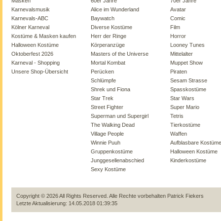
Masken
60er Jahre
70er Jahre
Karnevalsmusik
Alice im Wunderland
Avatar
Karnevals-ABC
Baywatch
Comic
Kölner Karneval
Diverse Kostüme
Film
Kostüme & Masken kaufen
Herr der Ringe
Horror
Halloween Kostüme
Körperanzüge
Looney Tunes
Oktoberfest 2026
Masters of the Universe
Mittelalter
Karneval - Shopping
Mortal Kombat
Muppet Show
Unsere Shop-Übersicht
Perücken
Piraten
Schlümpfe
Sesam Strasse
Shrek und Fiona
Spasskostüme
Star Trek
Star Wars
Street Fighter
Super Mario
Superman und Supergirl
Tetris
The Walking Dead
Tierkostüme
Village People
Waffen
Winnie Puuh
Aufblasbare Kostüm
Gruppenkostüme
Halloween Kostüme
Junggesellenabschied
Kinderkostüme
Sexy Kostüme
Copyright © 2026 All Rights Reserved. Alle Rechte vorbehalten
Patrick Fiekers
Letzte Aktualisierung: 14.05.2018 01:39:35