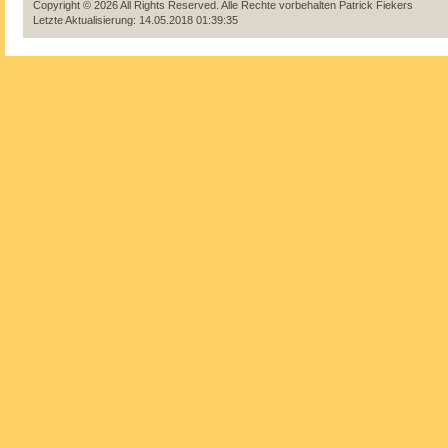
Copyright © 2026 All Rights Reserved. Alle Rechte vorbehalten
Patrick Fiekers
Letzte Aktualisierung: 14.05.2018 01:39:35