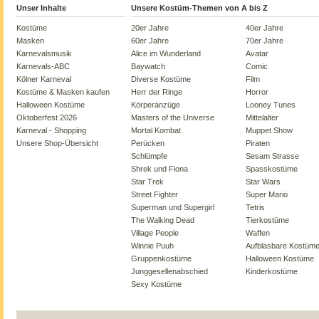
Unser Inhalte
Unsere Kostüm-Themen von A bis Z
Kostüme
20er Jahre
40er Jahre
Masken
60er Jahre
70er Jahre
Karnevalsmusik
Alice im Wunderland
Avatar
Karnevals-ABC
Baywatch
Comic
Kölner Karneval
Diverse Kostüme
Film
Kostüme & Masken kaufen
Herr der Ringe
Horror
Halloween Kostüme
Körperanzüge
Looney Tunes
Oktoberfest 2026
Masters of the Universe
Mittelalter
Karneval - Shopping
Mortal Kombat
Muppet Show
Unsere Shop-Übersicht
Perücken
Piraten
Schlümpfe
Sesam Strasse
Shrek und Fiona
Spasskostüme
Star Trek
Star Wars
Street Fighter
Super Mario
Superman und Supergirl
Tetris
The Walking Dead
Tierkostüme
Village People
Waffen
Winnie Puuh
Aufblasbare Kostüm
Gruppenkostüme
Halloween Kostüme
Junggesellenabschied
Kinderkostüme
Sexy Kostüme