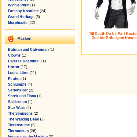
Winnie Puuh
(1)
Fantasy Kostüme
(24)
Grand Heritage
(5)
Morphsuits
(22)
Till Death Do Us Part Kostü
Zombie Bräutigam Kostü
Masken
Batman und Catwoman
(1)
Clowns
(1)
Diverse Kostüme
(11)
Horror
(17)
Lucha Libre
(21)
Piraten
(1)
Schlümpfe
(4)
Serienkiller
(2)
Shrek und Fiona
(1)
Spiderman
(1)
Star Wars
(2)
The Simpsons
(2)
The Walking Dead
(3)
Tierkostüme
(2)
Tiermasken
(26)
Venezianische Masken
(3)