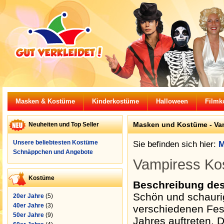
Masken & Kostüme
Kinderkostüme
Halloween
Filmk
Masken und Kostüme - Va
Neuheiten und Top Seller
Unsere beliebtesten Kostüme
Sie befinden sich hier:
M
Schnäppchen und Angebote
Vampiress Kos
Kostüme
Beschreibung de
Schön und schaurig
20er Jahre
(5)
40er Jahre
(3)
verschiedenen Fes
50er Jahre
(9)
Jahres auftreten. 