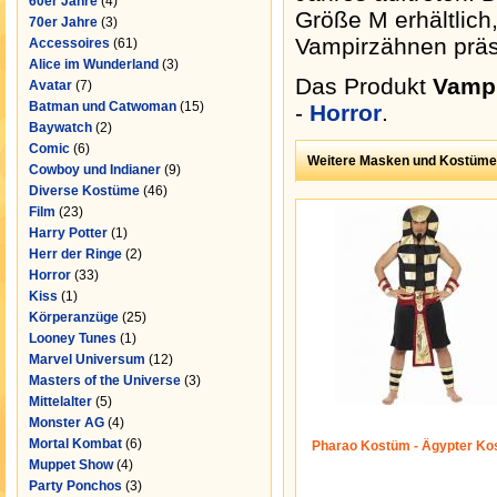
60er Jahre
(4)
Größe M erhältlich
70er Jahre
(3)
Vampirzähnen präse
Accessoires
(61)
Alice im Wunderland
(3)
Das Produkt
Vamp
Avatar
(7)
Batman und Catwoman
(15)
-
Horror
.
Baywatch
(2)
Comic
(6)
Weitere Masken und Kostüme
Cowboy und Indianer
(9)
Diverse Kostüme
(46)
Film
(23)
Harry Potter
(1)
Herr der Ringe
(2)
Horror
(33)
Kiss
(1)
Körperanzüge
(25)
Looney Tunes
(1)
Marvel Universum
(12)
Masters of the Universe
(3)
Mittelalter
(5)
Monster AG
(4)
Mortal Kombat
(6)
Pharao Kostüm - Ägypter Ko
Muppet Show
(4)
Party Ponchos
(3)