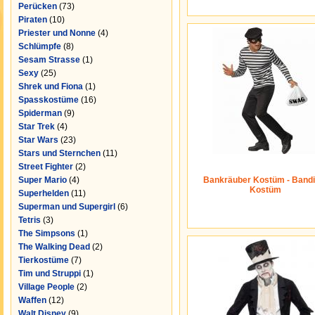
Perücken
(73)
Piraten
(10)
Priester und Nonne
(4)
Schlümpfe
(8)
Sesam Strasse
(1)
Sexy
(25)
Shrek und Fiona
(1)
Spasskostüme
(16)
Spiderman
(9)
Star Trek
(4)
Star Wars
(23)
Stars und Sternchen
(11)
Street Fighter
(2)
Super Mario
(4)
Bankräuber Kostüm - Bandi
Kostüm
Superhelden
(11)
Superman und Supergirl
(6)
Tetris
(3)
The Simpsons
(1)
The Walking Dead
(2)
Tierkostüme
(7)
Tim und Struppi
(1)
Village People
(2)
Waffen
(12)
Walt Disney
(9)