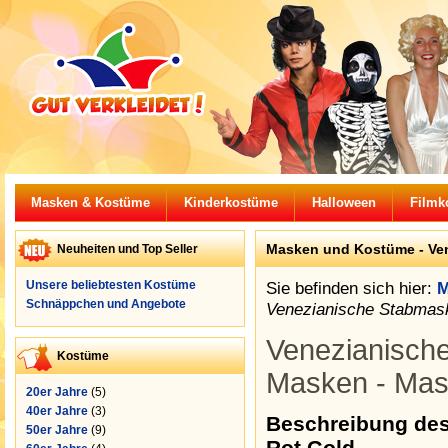
Masken & Kostüme
Kinderkostüme
Halloween
Filmk
Masken und Kostüme - Ve
Neuheiten und Top Seller
Unsere beliebtesten Kostüme
Sie befinden sich hier:
M
Schnäppchen und Angebote
Venezianische Stabmas
Venezianisch
Kostüme
Masken - Ma
20er Jahre
(5)
40er Jahre
(3)
Beschreibung de
50er Jahre
(9)
Rot Gold