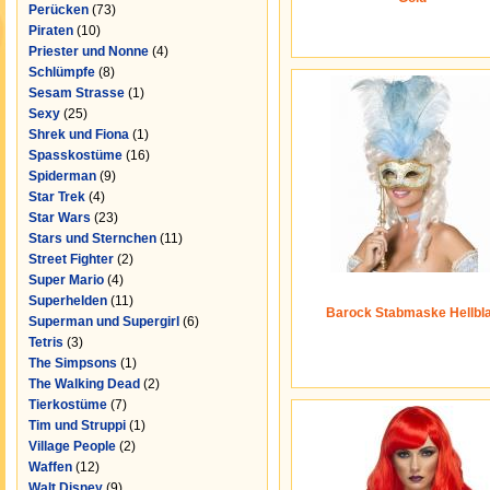
Perücken
(73)
Piraten
(10)
Priester und Nonne
(4)
Schlümpfe
(8)
Sesam Strasse
(1)
Sexy
(25)
Shrek und Fiona
(1)
Spasskostüme
(16)
Spiderman
(9)
Star Trek
(4)
Star Wars
(23)
Stars und Sternchen
(11)
Street Fighter
(2)
Super Mario
(4)
Superhelden
(11)
Barock Stabmaske Hellbl
Superman und Supergirl
(6)
Tetris
(3)
The Simpsons
(1)
The Walking Dead
(2)
Tierkostüme
(7)
Tim und Struppi
(1)
Village People
(2)
Waffen
(12)
Walt Disney
(9)