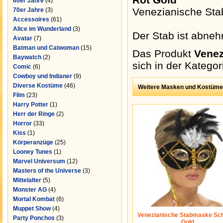
60er Jahre
(4)
Venezianische Sta
70er Jahre
(3)
Accessoires
(61)
Alice im Wunderland
(3)
Der Stab ist abneh
Avatar
(7)
Batman und Catwoman
(15)
Das Produkt
Venez
Baywatch
(2)
sich in der Katego
Comic
(6)
Cowboy und Indianer
(9)
Diverse Kostüme
(46)
Weitere Masken und Kostüme
Film
(23)
Harry Potter
(1)
Herr der Ringe
(2)
Horror
(33)
Kiss
(1)
Körperanzüge
(25)
Looney Tunes
(1)
Marvel Universum
(12)
Masters of the Universe
(3)
Mittelalter
(5)
Monster AG
(4)
Mortal Kombat
(6)
Muppet Show
(4)
Venezianische Stabmaske Sc
Party Ponchos
(3)
Gold