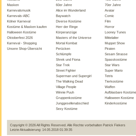
Masken
60er Jahre
70er Jahre
Karnevalsmusik
Alice im Wunderland
Avatar
Karnevals-ABC
Baywatch
Comic
Kölner Karneval
Diverse Kostüme
Film
Kostüme & Masken kaufen
Herr der Ringe
Horror
Halloween Kostüme
Körperanzüge
Looney Tunes
Oktoberfest 2026
Masters of the Universe
Mittelalter
Karneval - Shopping
Mortal Kombat
Muppet Show
Unsere Shop-Übersicht
Perücken
Piraten
Schlümpfe
Sesam Strasse
Shrek und Fiona
Spasskostüme
Star Trek
Star Wars
Street Fighter
Super Mario
Superman und Supergirl
Tetris
The Walking Dead
Tierkostüme
Village People
Waffen
Winnie Puuh
Aufblasbare Kostüm
Gruppenkostüme
Halloween Kostüme
Junggesellenabschied
Kinderkostüme
Sexy Kostüme
Copyright © 2026 All Rights Reserved. Alle Rechte vorbehalten
Patrick Fiekers
Letzte Aktualisierung: 14.05.2018 01:39:35