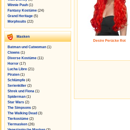
Winnie Puuh
(1)
Fantasy Kostüme
(24)
Grand Heritage
(5)
Morphsuits
(22)
Masken
Desire Perücke Rot
Batman und Catwoman
(1)
Clowns
(1)
Diverse Kostüme
(11)
Horror
(17)
Lucha Libre
(21)
Piraten
(1)
Schlümpfe
(4)
Serienkiller
(2)
Shrek und Fiona
(1)
Spiderman
(1)
Star Wars
(2)
The Simpsons
(2)
The Walking Dead
(3)
Tierkostüme
(2)
Tiermasken
(26)
Venezianische Masken
(3)