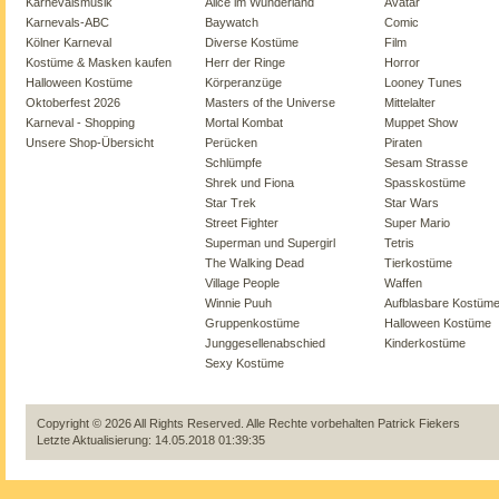
Karnevalsmusik
Alice im Wunderland
Avatar
Karnevals-ABC
Baywatch
Comic
Kölner Karneval
Diverse Kostüme
Film
Kostüme & Masken kaufen
Herr der Ringe
Horror
Halloween Kostüme
Körperanzüge
Looney Tunes
Oktoberfest 2026
Masters of the Universe
Mittelalter
Karneval - Shopping
Mortal Kombat
Muppet Show
Unsere Shop-Übersicht
Perücken
Piraten
Schlümpfe
Sesam Strasse
Shrek und Fiona
Spasskostüme
Star Trek
Star Wars
Street Fighter
Super Mario
Superman und Supergirl
Tetris
The Walking Dead
Tierkostüme
Village People
Waffen
Winnie Puuh
Aufblasbare Kostüm
Gruppenkostüme
Halloween Kostüme
Junggesellenabschied
Kinderkostüme
Sexy Kostüme
Copyright © 2026 All Rights Reserved. Alle Rechte vorbehalten
Patrick Fiekers
Letzte Aktualisierung: 14.05.2018 01:39:35