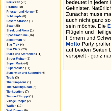
bedeutet in jedem 
Perücken
(73)
Piraten
(10)
Geknister. Natürlic
Priester und Nonne
(4)
Zunächst muss man
Schlümpfe
(8)
auch nicht ganz s
Sesam Strasse
(1)
sein möchte. Die
E
Sexy
(25)
Shrek und Fiona
(1)
Flügeln und Heilig
Spasskostüme
(16)
Hörnern und Schwa
Spiderman
(9)
Motto
Party pralle
Star Trek
(4)
auf beiden Seiten 
Star Wars
(23)
Stars und Sternchen
(11)
verspielt - ganz n
Street Fighter
(2)
Super Mario
(4)
Superhelden
(11)
Superman und Supergirl
(6)
Tetris
(3)
The Simpsons
(1)
The Walking Dead
(2)
Tierkostüme
(7)
Tim und Struppi
(1)
Village People
(2)
Waffen
(12)
Walt Disney
(9)