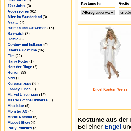
60er Jahre
(4)
Kostüme für
Größe
70er Jahre
(3)
Accessoires
(61)
Alice im Wunderland
(3)
Avatar
(7)
Batman und Catwoman
(15)
Baywatch
(2)
Comic
(6)
Cowboy und Indianer
(9)
Diverse Kostüme
(46)
Film
(23)
Harry Potter
(1)
Herr der Ringe
(2)
Horror
(33)
Kiss
(1)
Körperanzüge
(25)
Looney Tunes
(1)
Engel Kostüm Weiss
Marvel Universum
(12)
Masters of the Universe
(3)
Mittelalter
(5)
Monster AG
(4)
Mortal Kombat
(6)
Kostüme aus der K
Muppet Show
(4)
Bei einer
Engel
und
Party Ponchos
(3)