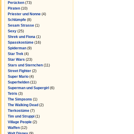
Perücken
(73)
Piraten
(10)
Priester und Nonne
(4)
Schlümpfe
(8)
Sesam Strasse
(1)
Sexy
(25)
Shrek und Fiona
(1)
Spasskostüme
(16)
Spiderman
(9)
Star Trek
(4)
Star Wars
(23)
Stars und Sternchen
(11)
Street Fighter
(2)
Super Mario
(4)
Superhelden
(11)
Superman und Supergirl
(6)
Tetris
(3)
The Simpsons
(1)
The Walking Dead
(2)
Tierkostüme
(7)
Tim und Struppi
(1)
Village People
(2)
Waffen
(12)
Walt Disney
(9)