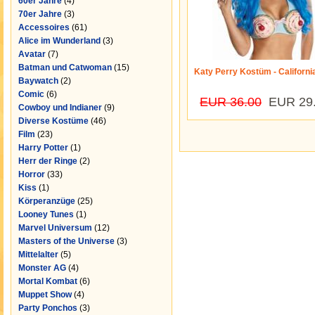
60er Jahre
(4)
70er Jahre
(3)
Accessoires
(61)
Alice im Wunderland
(3)
Avatar
(7)
Batman und Catwoman
(15)
Katy Perry Kostüm - Californi
Baywatch
(2)
Comic
(6)
EUR 36.00
EUR 29
Cowboy und Indianer
(9)
Diverse Kostüme
(46)
Film
(23)
Harry Potter
(1)
Herr der Ringe
(2)
Horror
(33)
Kiss
(1)
Körperanzüge
(25)
Looney Tunes
(1)
Marvel Universum
(12)
Masters of the Universe
(3)
Mittelalter
(5)
Monster AG
(4)
Mortal Kombat
(6)
Muppet Show
(4)
Party Ponchos
(3)