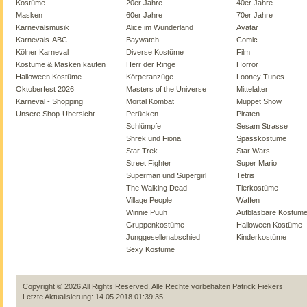
Kostüme
20er Jahre
40er Jahre
Masken
60er Jahre
70er Jahre
Karnevalsmusik
Alice im Wunderland
Avatar
Karnevals-ABC
Baywatch
Comic
Kölner Karneval
Diverse Kostüme
Film
Kostüme & Masken kaufen
Herr der Ringe
Horror
Halloween Kostüme
Körperanzüge
Looney Tunes
Oktoberfest 2026
Masters of the Universe
Mittelalter
Karneval - Shopping
Mortal Kombat
Muppet Show
Unsere Shop-Übersicht
Perücken
Piraten
Schlümpfe
Sesam Strasse
Shrek und Fiona
Spasskostüme
Star Trek
Star Wars
Street Fighter
Super Mario
Superman und Supergirl
Tetris
The Walking Dead
Tierkostüme
Village People
Waffen
Winnie Puuh
Aufblasbare Kostüm
Gruppenkostüme
Halloween Kostüme
Junggesellenabschied
Kinderkostüme
Sexy Kostüme
Copyright © 2026 All Rights Reserved. Alle Rechte vorbehalten
Patrick Fiekers
Letzte Aktualisierung: 14.05.2018 01:39:35