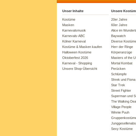
Unser Inhalte
Unsere Kostüm
Kostüme
20er Jahre
Masken
60er Jahre
Karnevalsmusik
Alice im Wunder
Karnevals-ABC
Baywatch
Kölner Karneval
Diverse Kostüm
Kostüme & Masken kaufen
Herr der Ringe
Halloween Kostüme
Körperanzüge
Oktoberfest 2026
Masters of the U
Karneval - Shopping
Mortal Kombat
Unsere Shop-Übersicht
Perücken
Schlümpfe
Shrek und Fiona
Star Trek
Street Fighter
Superman und Su
The Walking De
Village People
Winnie Puuh
Gruppenkostüm
Junggesellenabs
Sexy Kostüme