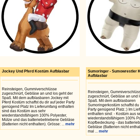
Jockey Und Pferd Kostüm Aufblasbar
Sumoringer - Sumowrestler 
Aufblasbar
Reinsteigen, Gummiverschlüsse
Reinsteigen, Gummiverschlüs
zugeschnürt, Gebläse an und los geht der
zugeschnürt, Gebläse an und l
Spaß. Mit dem aufblasbaren Jockey mit
Spaß. Mit dem aufblasbaren
Pferd Kostüm schaffst du dir auf jeder Party
Sumoringerkostüm schaffst du d
genügend Platz Im Lieferumfang enthalten
Party genügend Platz.:) Im Li
sind das Kostüm aus sehr
enthalten sind: - Kostüm aus s
wiederstandsfähigem 100% Polyester,
wiederstandsfähigem 100% Pol
Mütze und das batteriebetriebene Gebläse
Kopfbedeckung - das batterie
(Batterien nicht enthalten). Grösse: ...
mehr
Gebläse (Batterien nicht entha
mal ...
mehr