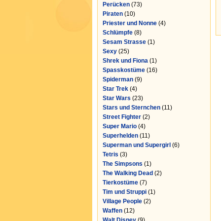
Perücken
(73)
Piraten
(10)
Priester und Nonne
(4)
Schlümpfe
(8)
Sesam Strasse
(1)
Sexy
(25)
Shrek und Fiona
(1)
Spasskostüme
(16)
Spiderman
(9)
Star Trek
(4)
Star Wars
(23)
Stars und Sternchen
(11)
Street Fighter
(2)
Super Mario
(4)
Superhelden
(11)
Superman und Supergirl
(6)
Tetris
(3)
The Simpsons
(1)
The Walking Dead
(2)
Tierkostüme
(7)
Tim und Struppi
(1)
Village People
(2)
Waffen
(12)
Walt Disney
(9)