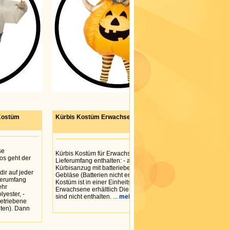
Kostüm
Kürbis Kostüm Erwachsene Aufblasbar
se
Kürbis Kostüm für Erwachsene. Im
os geht der
Lieferumfang enthalten: - aufblasbarer
Kürbisanzug mit batteriebetriebenem
ir auf jeder
Gebläse (Batterien nicht enthalten) - Hut Das
eferumfang
Kostüm ist in einer Einheitsgröße für
ehr
Erwachsene erhältlich Die Strumpfhosen
yester, -
sind nicht enthalten. ...
mehr
betriebene
lten). Dann