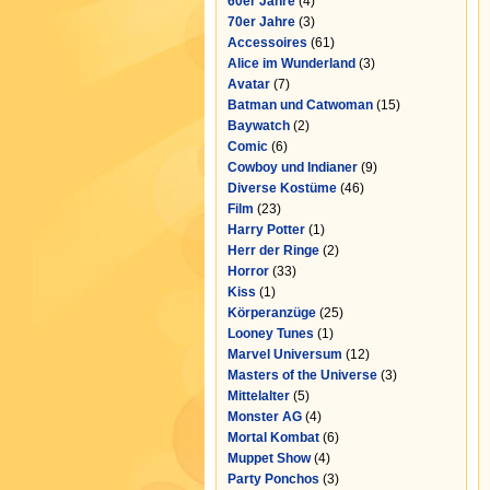
60er Jahre
(4)
70er Jahre
(3)
Accessoires
(61)
Alice im Wunderland
(3)
Avatar
(7)
Batman und Catwoman
(15)
Baywatch
(2)
Comic
(6)
Cowboy und Indianer
(9)
Diverse Kostüme
(46)
Film
(23)
Harry Potter
(1)
Herr der Ringe
(2)
Horror
(33)
Kiss
(1)
Körperanzüge
(25)
Looney Tunes
(1)
Marvel Universum
(12)
Masters of the Universe
(3)
Mittelalter
(5)
Monster AG
(4)
Mortal Kombat
(6)
Muppet Show
(4)
Party Ponchos
(3)