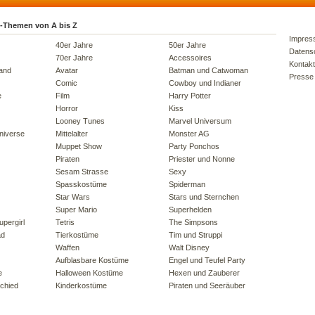
-Themen von A bis Z
Impres
40er Jahre
50er Jahre
Datens
70er Jahre
Accessoires
Kontakt
land
Avatar
Batman und Catwoman
Presse
Comic
Cowboy und Indianer
e
Film
Harry Potter
Horror
Kiss
Looney Tunes
Marvel Universum
niverse
Mittelalter
Monster AG
Muppet Show
Party Ponchos
Piraten
Priester und Nonne
Sesam Strasse
Sexy
Spasskostüme
Spiderman
Star Wars
Stars und Sternchen
Super Mario
Superhelden
pergirl
Tetris
The Simpsons
ad
Tierkostüme
Tim und Struppi
Waffen
Walt Disney
Aufblasbare Kostüme
Engel und Teufel Party
e
Halloween Kostüme
Hexen und Zauberer
chied
Kinderkostüme
Piraten und Seeräuber