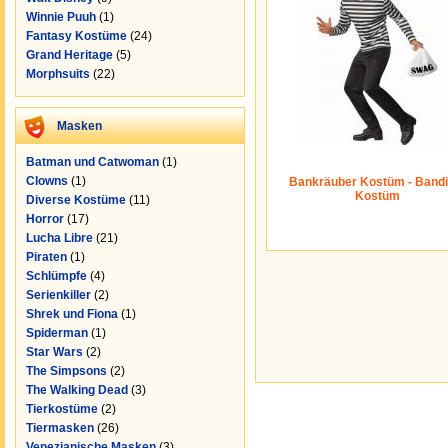
Winnie Puuh
(1)
Fantasy Kostüme
(24)
Grand Heritage
(5)
Morphsuits
(22)
Masken
Batman und Catwoman
(1)
Clowns
(1)
Bankräuber Kostüm - Bandi
Kostüm
Diverse Kostüme
(11)
Horror
(17)
Lucha Libre
(21)
Piraten
(1)
Schlümpfe
(4)
Serienkiller
(2)
Shrek und Fiona
(1)
Spiderman
(1)
Star Wars
(2)
The Simpsons
(2)
The Walking Dead
(3)
Tierkostüme
(2)
Tiermasken
(26)
Venezianische Masken
(3)