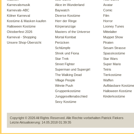
Karnevalsmusik
Alice im Wunderland
Avatar
Karnevals-ABC
Baywatch
Comic
Kölner Karneval
Diverse Kostüme
Film
Kostüme & Masken kaufen
Herr der Ringe
Horror
Halloween Kostüme
Körperanzüge
Looney Tunes
Oktoberfest 2026
Masters of the Universe
Mittelalter
Karneval - Shopping
Mortal Kombat
Muppet Show
Unsere Shop-Übersicht
Perücken
Piraten
Schlümpfe
Sesam Strasse
Shrek und Fiona
Spasskostüme
Star Trek
Star Wars
Street Fighter
Super Mario
Superman und Supergirl
Tetris
The Walking Dead
Tierkostüme
Village People
Waffen
Winnie Puuh
Aufblasbare Kostüm
Gruppenkostüme
Halloween Kostüme
Junggesellenabschied
Kinderkostüme
Sexy Kostüme
Copyright © 2026 All Rights Reserved. Alle Rechte vorbehalten
Patrick Fiekers
Letzte Aktualisierung: 14.05.2018 01:39:35