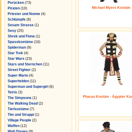
Perücken
(73)
Michael Myers Kostüm
Piraten
(10)
Priester und Nonne
(4)
Schlümpfe
(8)
Sesam Strasse
(1)
Sexy
(25)
Shrek und Fiona
(1)
Spasskostüme
(16)
Spiderman
(9)
Star Trek
(4)
Star Wars
(23)
Stars und Sternchen
(11)
Street Fighter
(2)
Super Mario
(4)
Superhelden
(11)
Superman und Supergirl
(6)
Tetris
(3)
Pharao Kostüm - Ägypter Ko
The Simpsons
(1)
The Walking Dead
(2)
Tierkostüme
(7)
Tim und Struppi
(1)
Village People
(2)
Waffen
(12)
Walt Disney
(9)