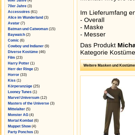
60er Jahre
(4)
70er Jahre
(3)
Im Lieferumfang en
Accessoires
(61)
Alice im Wunderland
(3)
- Overall
Avatar
(7)
- Maske
Batman und Catwoman
(15)
- Messer
Baywatch
(2)
Comic
(6)
Das Produkt
Micha
Cowboy und Indianer
(9)
Kategorie
Kostüm
Diverse Kostüme
(46)
Film
(23)
Harry Potter
(1)
Weitere Masken und Kostüme
Herr der Ringe
(2)
Horror
(33)
Kiss
(1)
Körperanzüge
(25)
Looney Tunes
(1)
Marvel Universum
(12)
Masters of the Universe
(3)
Mittelalter
(5)
Monster AG
(4)
Mortal Kombat
(6)
Muppet Show
(4)
Party Ponchos
(3)