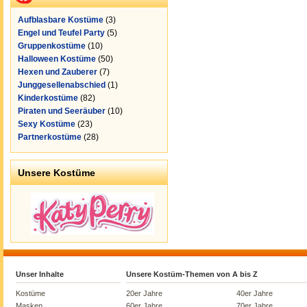
Aufblasbare Kostüme
(3)
Engel und Teufel Party
(5)
Gruppenkostüme
(10)
Halloween Kostüme
(50)
Hexen und Zauberer
(7)
Junggesellenabschied
(1)
Kinderkostüme
(82)
Piraten und Seeräuber
(10)
Sexy Kostüme
(23)
Partnerkostüme
(28)
Unsere Kostüme
Unser Inhalte
Unsere Kostüm-Themen von A bis Z
Kostüme
20er Jahre
40er Jahre
Masken
60er Jahre
70er Jahre