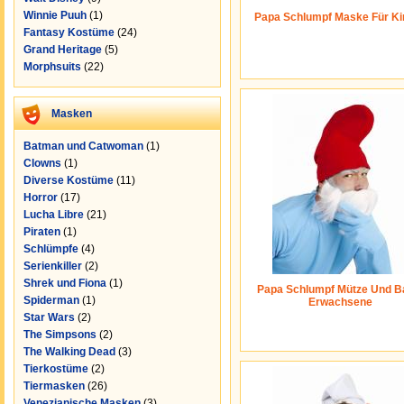
Winnie Puuh
(1)
Papa Schlumpf Maske Für Ki
Fantasy Kostüme
(24)
Grand Heritage
(5)
Morphsuits
(22)
Masken
Batman und Catwoman
(1)
Clowns
(1)
Diverse Kostüme
(11)
Horror
(17)
Lucha Libre
(21)
Piraten
(1)
Schlümpfe
(4)
Serienkiller
(2)
Shrek und Fiona
(1)
Papa Schlumpf Mütze Und Ba
Spiderman
(1)
Erwachsene
Star Wars
(2)
The Simpsons
(2)
The Walking Dead
(3)
Tierkostüme
(2)
Tiermasken
(26)
Venezianische Masken
(3)