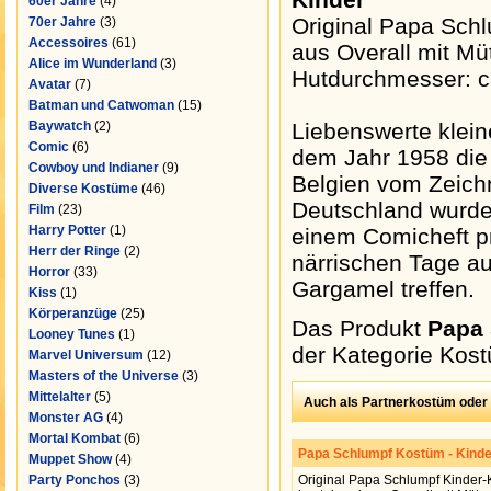
60er Jahre
(4)
Original Papa Sch
70er Jahre
(3)
Accessoires
(61)
aus Overall mit Mü
Alice im Wunderland
(3)
Hutdurchmesser: c
Avatar
(7)
Batman und Catwoman
(15)
Baywatch
(2)
Liebenswerte klein
Comic
(6)
dem Jahr 1958 die 
Cowboy und Indianer
(9)
Belgien vom Zeich
Diverse Kostüme
(46)
Deutschland wurde
Film
(23)
Harry Potter
(1)
einem Comicheft pr
Herr der Ringe
(2)
närrischen Tage au
Horror
(33)
Gargamel treffen.
Kiss
(1)
Körperanzüge
(25)
Das Produkt
Papa 
Looney Tunes
(1)
der Kategorie
Kos
Marvel Universum
(12)
Masters of the Universe
(3)
Mittelalter
(5)
Auch als Partnerkostüm oder
Monster AG
(4)
Mortal Kombat
(6)
Papa Schlumpf Kostüm - Kinde
Muppet Show
(4)
Party Ponchos
(3)
Original Papa Schlumpf Kinder