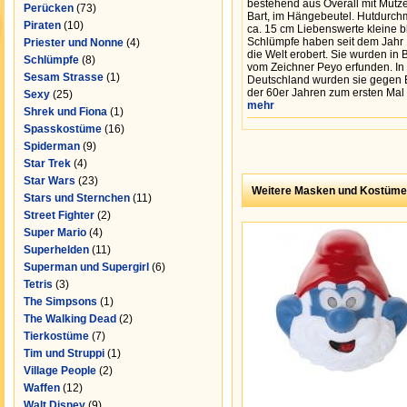
bestehend aus Overall mit Mütz
Perücken
(73)
Bart, im Hängebeutel. Hutdurch
Piraten
(10)
ca. 15 cm Liebenswerte kleine 
Schlümpfe haben seit dem Jahr
Priester und Nonne
(4)
die Welt erobert. Sie wurden in 
Schlümpfe
(8)
vom Zeichner Peyo erfunden. In
Sesam Strasse
(1)
Deutschland wurden sie gegen
der 60er Jahren zum ersten Mal 
Sexy
(25)
mehr
Shrek und Fiona
(1)
Spasskostüme
(16)
Spiderman
(9)
Star Trek
(4)
Star Wars
(23)
Weitere Masken und Kostüme
Stars und Sternchen
(11)
Street Fighter
(2)
Super Mario
(4)
Superhelden
(11)
Superman und Supergirl
(6)
Tetris
(3)
The Simpsons
(1)
The Walking Dead
(2)
Tierkostüme
(7)
Tim und Struppi
(1)
Village People
(2)
Waffen
(12)
Walt Disney
(9)