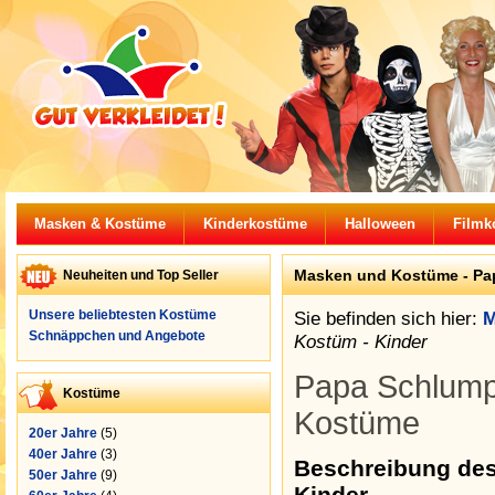
Masken & Kostüme
Kinderkostüme
Halloween
Filmk
Masken und Kostüme - Pa
Neuheiten und Top Seller
Unsere beliebtesten Kostüme
Sie befinden sich hier:
M
Schnäppchen und Angebote
Kostüm - Kinder
Papa Schlumpf
Kostüme
Kostüme
20er Jahre
(5)
40er Jahre
(3)
Beschreibung des
50er Jahre
(9)
Kinder