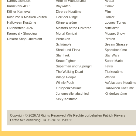
Karnevalsmusik
Alice im Wunderland
Avatar
Karnevals-ABC
Baywatch
Comic
Kölner Karneval
Diverse Kostüme
Film
Kostüme & Masken kaufen
Herr der Ringe
Horror
Halloween Kostüme
Körperanzüge
Looney Tunes
Oktoberfest 2026
Masters of the Universe
Mittelalter
Karneval - Shopping
Mortal Kombat
Muppet Show
Unsere Shop-Übersicht
Perücken
Piraten
Schlümpfe
Sesam Strasse
Shrek und Fiona
Spasskostüme
Star Trek
Star Wars
Street Fighter
Super Mario
Superman und Supergirl
Tetris
The Walking Dead
Tierkostüme
Village People
Waffen
Winnie Puuh
Aufblasbare Kostüm
Gruppenkostüme
Halloween Kostüme
Junggesellenabschied
Kinderkostüme
Sexy Kostüme
Copyright © 2026 All Rights Reserved. Alle Rechte vorbehalten
Patrick Fiekers
Letzte Aktualisierung: 14.05.2018 01:39:35